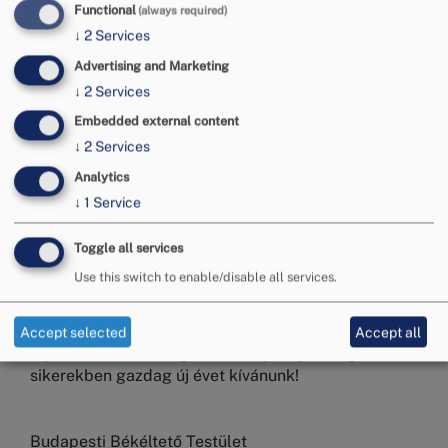
Functional
(always required)
↓
2
Services
Advertising and Marketing
↓
2
Services
Embedded external content
↓
2
Services
Tisztelt Fogyasztók és Vállalkozások!
Analytics
↓
1
Service
Tájékoztatjuk, hogy a 2022. december 22. és 2023.
Toggle all services
január 9. között telefonos és személyes
Use this switch to enable/disable all services.
ügyfélfogadásunk, valamint jogi tanácsadásunk
szünetel. A békéltető testületi eljárásról
honlapunkon a bekeltet.bkik.hu oldalon
Accept selected
Accept all
tájékozódhat. Boldog Karácsonyt, egészségben és
sikerekben gazdag új évet kívánunk!
Budapesti Békéltető Testület