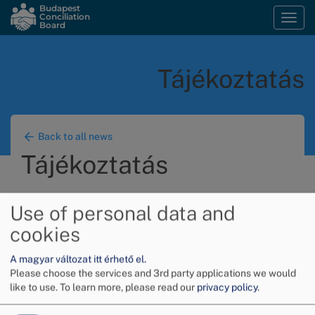
Skip
Budapest
Conciliation
Togg
to
Board
navi
main
content
Tájékoztatás
Back to all news
Tájékoztatás
Use of personal data and
Image
cookies
A magyar változat itt érhető el.
Please choose the services and 3rd party applications we would
like to use.
To learn more, please read our
privacy policy
.