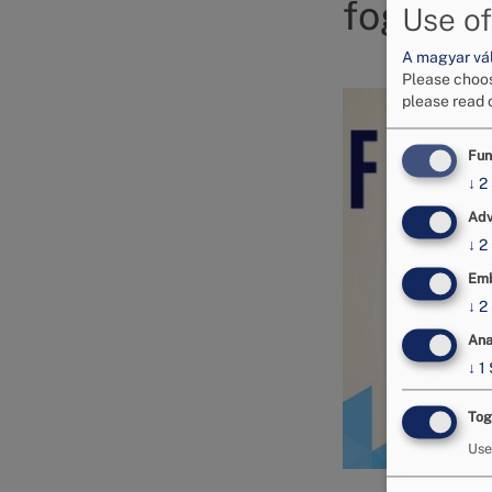
fogyasz
Use of
A magyar vált
Please choos
Image
please read 
Fun
↓
2
Adv
↓
2
Emb
↓
2
Ana
↓
1
Tog
Use