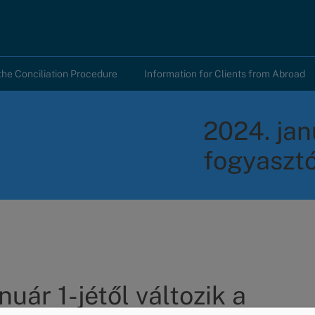
the Conciliation Procedure
Information for Clients from Abroad
2024. janu
fogyasztó
nuár 1-jétől változik a