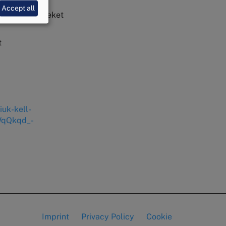
Accept all
ltető testületeket
t
iuk-kell-
WqQkqd_-
Imprint
Privacy Policy
Cookie