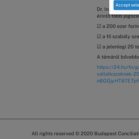
Accept sel
Dr. Inzelt Éva, a 
érintő főbb jogsza
☑ a 200 ezer forin
☑ a fő szabály sze
☑ a jelenlegi 20 t
A témáról bővebben
https://24.hu/fn/
vallalkozoknak-
nBGGjyHT87E7p
All rights reserved © 2020
Budapest Conciliat