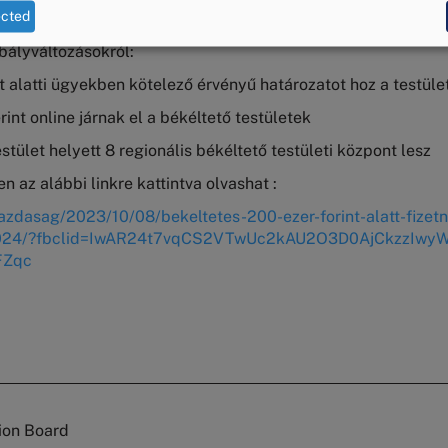
ected
Budapesti Békéltető Testülete a
24.hu
-nak nyilatkozott a béké
bályváltozásokról:
t alatti ügyekben kötelező érvényű határozatot hoz a testüle
rint online járnak el a békéltető testületek
estület helyett 8 regionális békéltető testületi központ lesz
 az alábbi linkre kattintva olvashat :
gazdasag/2023/10/08/bekeltetes-200-ezer-forint-alatt-fizetn
2024/?fbclid=IwAR24t7vqCS2VTwUc2kAU2O3D0AjCkzzIwy
FZqc
ion Board