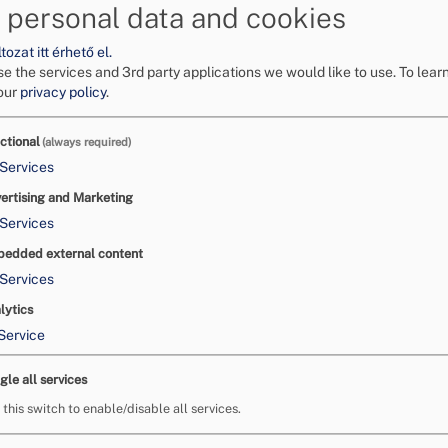
tóvédelmi törvény !
 personal data and cookies
ozat itt érhető el.
e the services and 3rd party applications we would like to use.
To lear
our
privacy policy
.
ctional
(always required)
Services
ertising and Marketing
Services
edded external content
Services
lytics
Service
gle all services
 this switch to enable/disable all services.