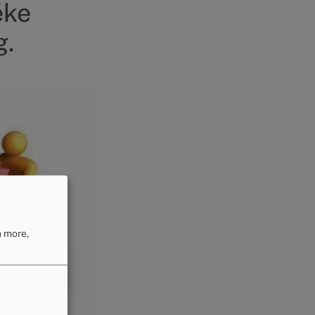
éke
g.
n more,