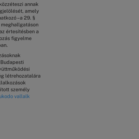
 közzéteszi annak
gjelölését, amely
natkozó –a 29. §
tt meghallgatáson
az értesítésben a
kozás figyelme
ban.
ozásoknak
ő Budapesti
gyüttműködési
g létrehozatalára
állalkozások
ított személy
kodo vallalk