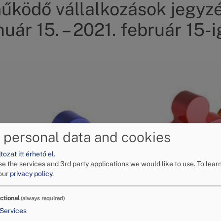
űködő vállalkozások jegyz
nuár 15. – 2021. február 15-i
 personal data and cookies
ozat itt érhető el.
e the services and 3rd party applications we would like to use.
To lear
our
privacy policy
.
ctional
(always required)
Services