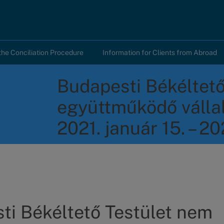
the Conciliation Procedure
Information for Clients from Abroad
Budapesti Békéltető
együttműködő válla
2021. január 15. – 20
ti Békéltető Testület nem