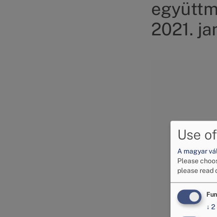
együttm
2021. ja
Image
Use of
A magyar vált
Please choos
please read 
Fun
↓
2