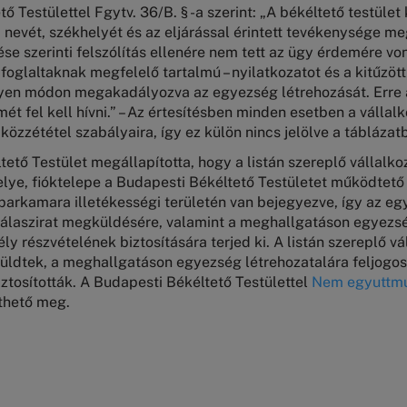
ő Testülettel Fgytv. 36/B. § -a szerint: „A békéltető testület
 nevét, székhelyét és az eljárással érintett tevékenysége me
ése szerinti felszólítás ellenére nem tett az ügy érdemére vo
foglaltaknak megfelelő tartalmú – nyilatkozatot és a kitűzö
lyen módon megakadályozva az egyezség létrehozását. Erre 
mét fel kell hívni.” – Az értesítésben minden esetben a vállal
a közzététel szabályaira, így ez külön nincs jelölve a táblázat
tető Testület megállapította, hogy a listán szereplő vállalk
elye, fióktelepe a Budapesti Békéltető Testületet működtet
parkamara illetékességi területén van bejegyezve, így az e
válaszirat megküldésére, valamint a meghallgatáson egyezsé
ély részvételének biztosítására terjed ki. A listán szereplő v
küldtek, a meghallgatáson egyezség létrehozatalára feljogos
ztosították. A Budapesti Békéltető Testülettel
Nem egyuttmu
nthető meg.