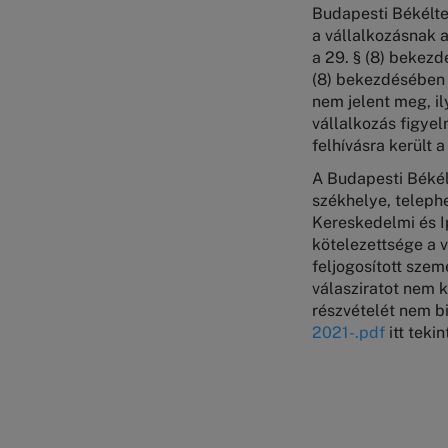
Budapesti Békéltet
a vállalkozásnak a
a 29. § (8) bekezd
(8) bekezdésében 
nem jelent meg, i
vállalkozás figyel
felhívásra került 
A Budapesti Békél
székhelye, teleph
Kereskedelmi és I
kötelezettsége a 
feljogosított szem
válasziratot nem 
részvételét nem bi
2021-.pdf
itt teki