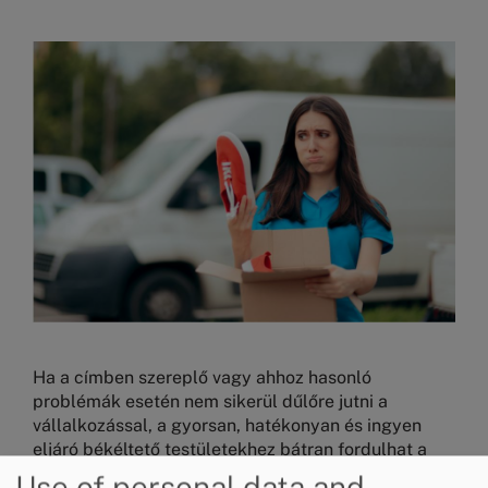
Image
Ha a címben szereplő vagy ahhoz hasonló
problémák esetén nem sikerül dűlőre jutni a
vállalkozással, a gyorsan, hatékonyan és ingyen
eljáró békéltető testületekhez bátran fordulhat a
fogyasztó. A békéltető testület feladata ugyanis,
Use of personal data and