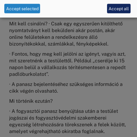
helyzet.
Accept selected
Accept all
Mit kell csinálni? · Csak egy egyszerűen kitölthető
nyomtatványt kell beküldeni akár postán, akár
online felületeken a rendelkezésre álló
bizonyítékokkal, számlákkal, fényképekkel.
· Fontos, hogy meg kell jelölni az igényt, vagyis azt,
mit szeretnénk a testülettől. Például „cserélje ki 15
napon belül a vállalkozás térítésmentesen a repedt
padlóburkolatot”.
· A panasz bejelentéséhez szükséges információ a
cikk végén olvasható.
Mi történik ezután?
· A fogyasztói panasz benyújtása után a testület
jogászai és fogyasztóvédelmi szakemberei
egyezség létrehozására törekszenek a felek között,
amelyet végrehajtható okiratba foglalnak.