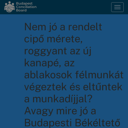
Skip
Budapest
Conciliation
Togg
to
Board
navi
main
content
Nem jó a rendelt
cipő mérete,
roggyant az új
kanapé, az
ablakosok félmunkát
végeztek és eltűntek
a munkadíjjal?
Avagy mire jó a
Budapesti Békéltető