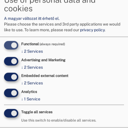
hogy segítsen rendezni a fogyasztói jogvitát, vagyis
cookies
azt, hogy a felek egyezségre juthassanak.
A magyar változat itt érhető el.
Please choose the services and 3rd party applications we would
Mikor forduljunk a békéltető testülethez?
like to use.
To learn more, please read our
privacy policy
.
· A békéltető testület hatáskörébe tartozik, ha
fogyasztó vásárol egy terméket (pl. cipő, laptop,
Functional
(always required)
telefon, mosógép) vagy igénybe vesz egy
↓
2
Services
szolgáltatást (pl. fodrász, festés-mázolási munka,
Advertising and Marketing
közösségi közlekedés, mint autómegosztók, vagy
↓
2
Services
MOL Bubi) és vitás helyzet merül fel a felek között,
amelyet nem tudnak egymással rendezni.
Embedded external content
↓
2
Services
· A vita érintheti pl. a termék vagy a szolgáltatás
minőségét, biztonságosságát, a termékfelelősségi
Analytics
szabályok alkalmazását.
↓
1
Service
· Segíthet a békéltető testület akkor is, ha a
fogyasztó és a vállalkozás közötti adásvételi vagy
Toggle all services
szolgáltatási szerződés megkötésével és
Use this switch to enable/disable all services.
teljesítésével kapcsolatban akad problémás