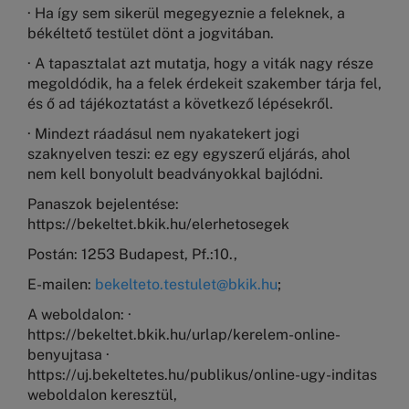
· Ha így sem sikerül megegyeznie a feleknek, a
békéltető testület dönt a jogvitában.
· A tapasztalat azt mutatja, hogy a viták nagy része
megoldódik, ha a felek érdekeit szakember tárja fel,
és ő ad tájékoztatást a következő lépésekről.
· Mindezt ráadásul nem nyakatekert jogi
szaknyelven teszi: ez egy egyszerű eljárás, ahol
nem kell bonyolult beadványokkal bajlódni.
Panaszok bejelentése:
https://bekeltet.bkik.hu/elerhetosegek
Postán: 1253 Budapest, Pf.:10.,
E-mailen:
bekelteto.testulet@bkik.hu
;
A weboldalon: ·
https://bekeltet.bkik.hu/urlap/kerelem-online-
benyujtasa ·
https://uj.bekeltetes.hu/publikus/online-ugy-inditas
weboldalon keresztül,