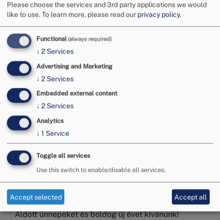
Please choose the services and 3rd party applications we would
like to use.
To learn more, please read our
privacy policy
.
Functional
(always required)
↓
2
Services
Advertising and Marketing
↓
2
Services
Embedded external content
↓
2
Services
Tisztelt Fogyasztók és Vállalkozások!
Analytics
Tájékoztatjuk Önöket, hogy a Budapesti Békéltető
↓
1
Service
Testület Hivatala 2025. december 22-tól 2026.
január 5-ig zárva tart.
Toggle all services
Megkeresésüket a
bekelteto.testulet
[at]
bkik.hu
Use this switch to enable/disable all services.
(
bekelteto[dot]testulet[at]bkik[dot]hu
)
e-mail-címre
tudják elküldeni. Leveleikre 2026. január 5. után
Accept selected
Accept all
válaszolunk.
Áldott ünnepeket és boldog új évet kívánunk!