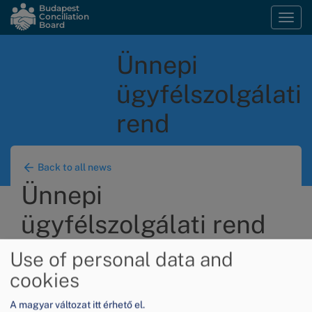
Skip
Budapest
Conciliation
Togg
to
Board
navi
main
content
Ünnepi
ügyfélszolgálati
rend
Back to all news
Ünnepi
ügyfélszolgálati rend
Use of personal data and
cookies
Image
A magyar változat itt érhető el.