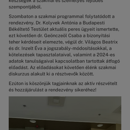
készségek a szakmai és személyes fejlődés
szempontjából.
Szombaton a szakmai programmal folytatódott a
rendezvény. Dr. Kolyvek Antónia a Budapesti
Békéltető Testület aktuális peres ügyeit ismertette,
ezt követően dr. Geönczeöl Csaba a bizonyítási
teher kérdéseit elemezte, végül dr. Világos Beatrix
és dr. Inzelt Éva a jogszabály-módosításokkal, a
kötelezések tapasztalataival, valamint a 2024-es
adatok tanulságaival kapcsolatban tartottak átfogó
előadást. Az előadásokat követően élénk szakmai
diskurzus alakult ki a résztvevők között.
Ezúton is köszönjük tagjainknak az aktív részvételt
és hozzájárulást a rendezvény sikeréhez!
Image