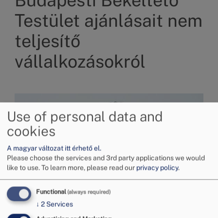
Budapesti Békéltető
Testület ajánlásait nem
teljesítő
vállalkozásokról
Image
Use of personal data and
cookies
A magyar változat itt érhető el.
Please choose the services and 3rd party applications we would
like to use.
To learn more, please read our
privacy policy
.
Functional
(always required)
↓
2
Services