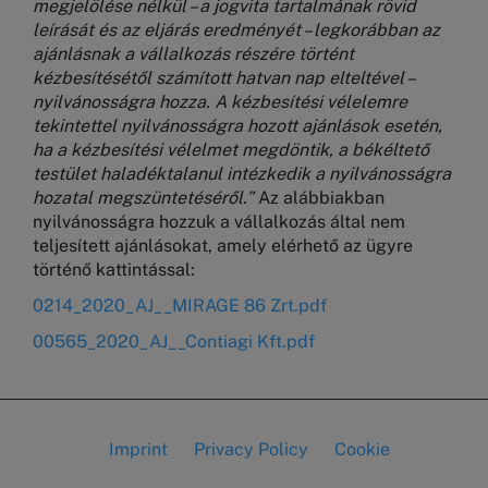
megjelölése nélkül – a jogvita tartalmának rövid
leírását és az eljárás eredményét – legkorábban az
ajánlásnak a vállalkozás részére történt
kézbesítésétől számított hatvan nap elteltével –
nyilvánosságra hozza. A kézbesítési vélelemre
tekintettel nyilvánosságra hozott ajánlások esetén,
ha a kézbesítési vélelmet megdöntik, a békéltető
testület haladéktalanul intézkedik a nyilvánosságra
hozatal megszüntetéséről.”
Az alábbiakban
nyilvánosságra hozzuk a vállalkozás által nem
teljesített ajánlásokat, amely elérhető az ügyre
történő kattintással:
0214_2020_AJ__MIRAGE 86 Zrt.pdf
00565_2020_AJ__Contiagi Kft.pdf
Imprint
Privacy Policy
Cookie
Lábléc