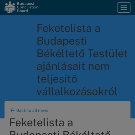
Skip
Budapest
Conciliation
Togg
to
Board
navi
main
content
Feketelista a
Budapesti
Békéltető Testület
ajánlásait nem
teljesítő
vállalkozásokról
Back to all news
Feketelista a