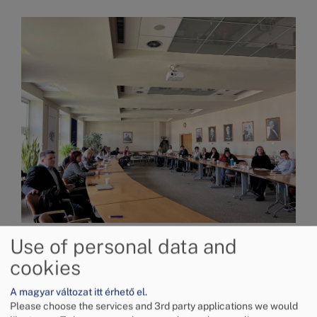
Image
Use of personal data and
2025. április 8-án a Budapesti Kereskedelmi és
cookies
Iparkamara, valamint a Budapesti Békéltető
Testület az idei évben második alkalommal
A magyar változat itt érhető el.
Please choose the services and 3rd party applications we would
tartotta meg a Vállalkozói munkacsoport