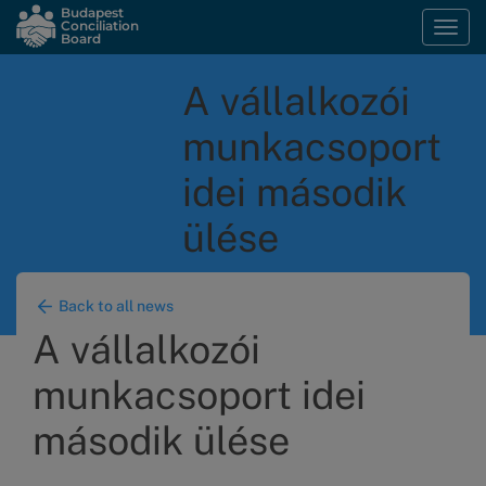
Skip
Budapest
Conciliation
Togg
to
Board
navi
main
content
A vállalkozói
munkacsoport
idei második
ülése
Back to all news
A vállalkozói
munkacsoport idei
második ülése