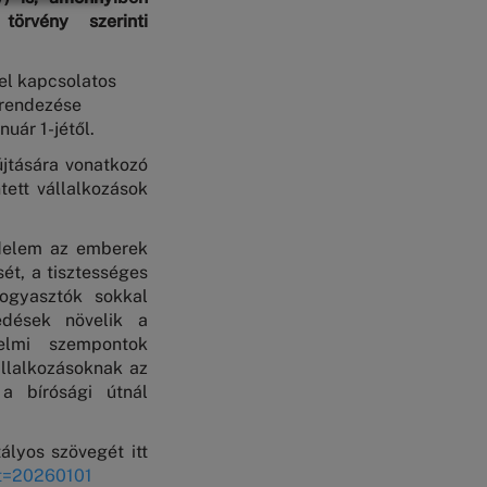
örvény szerinti
el kapcsolatos
rendezése
anuár
1-jétől.
újtására vonatkozó
tett vállalkozások
édelem az emberek
ét, a tisztességes
fogyasztók sokkal
edések növelik a
delmi szempontok
állalkozásoknak az
 a bírósági útnál
ályos szövegét itt
ft=20260101