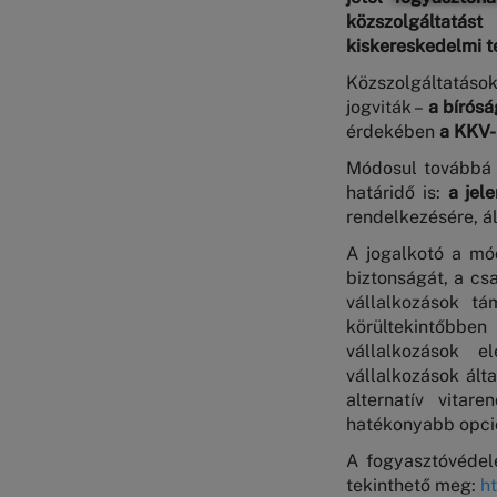
közszolgáltatá
kiskereskedelmi 
Közszolgáltatások
jogviták –
a bírós
érdekében
a KKV-
Módosul továbbá a
határidő is:
a jel
rendelkezésére, ál
A jogalkotó a mó
biztonságát, a cs
vállalkozások tá
körültekintőbbe
vállalkozások e
vállalkozások ált
alternatív vitar
hatékonyabb opció
A fogyasztóvédele
tekinthető meg:
h