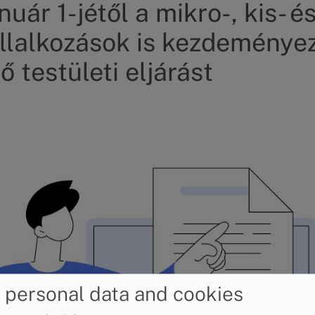
nuár 1-jétől a mikro-, kis- é
llalkozások is kezdeménye
ő testületi eljárást
 personal data and cookies