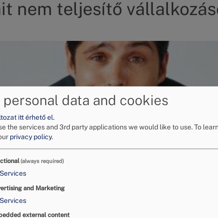
it nem teljesítő vállalkozás
 personal data and cookies
ozat itt érhető el.
e the services and 3rd party applications we would like to use.
To lear
our
privacy policy
.
ctional
(always required)
Services
ertising and Marketing
Services
edded external content