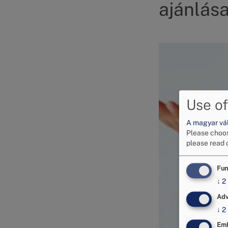
ajánlása
Image
Use of
A magyar vált
Please choos
please read 
Fun
↓
2
Adv
↓
2
Emb