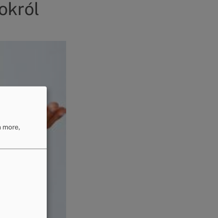
okról
n more,