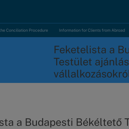
the Conciliation Procedure
Information for Clients from Abroad
Feketelista a B
Testület ajánlás
vállalkozásokró
sta a Budapesti Békéltető 