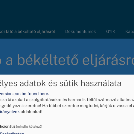
koztató a békéltető eljárásról
Dokumentumok
GYIK
Kap
 a békéltető eljárásr
yes adatok és sütik használata
version can be found here.
ssza ki azokat a szolgáltatásokat és harmadik féltől származó alkalma
ngedélyezni szeretne!
Ha többet szeretne megtudni, kérjük olvassa el 
us 29. után indított ügyekben
(80 KB)
irányelvek
oldalunkat!
us 29. előtt indított ügyekben
(80 KB)
kcionális
(mindig kötelező)