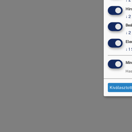
↓
2
Hir
↓
2
Beá
↓
2
Ele
↓
1
Min
Has
Kiválasztot