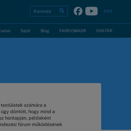
Keresés
Keresés
ENG
A
keresendő
csolat
Sajtó
Blog
FAIRCOMADR
OVK-TÁR
kifejezések
megadása.
 testületek számára a
t úgy döntött, hogy mind a
sz honlapján, példaként
arendezési fórum működésének