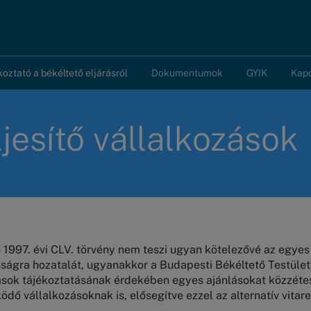
koztató a békéltető eljárásról
Dokumentumok
GYIK
Kap
ljesítő vállalkozások
1997. évi CLV. törvény nem teszi ugyan kötelezővé az egyes
osságra hozatalát, ugyanakkor a Budapesti Békéltető Testüle
ások tájékoztatásának érdekében egyes ajánlásokat közzéte
ödő vállalkozásoknak is, elősegítve ezzel az alternatív vit