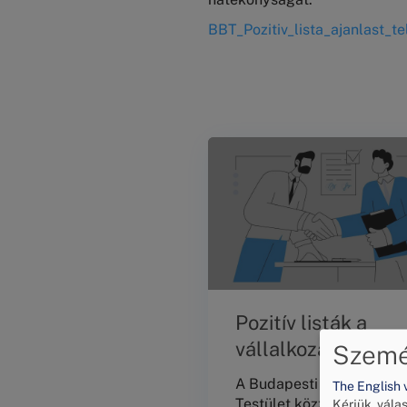
BBT_Pozitiv_lista_ajanlast_t
Pozitív listák a
vállalkozások
Személ
jogkövető
A Budapesti Békéltető
The English 
magatartásának
Testület közzéteszi a
Kérjük, vála