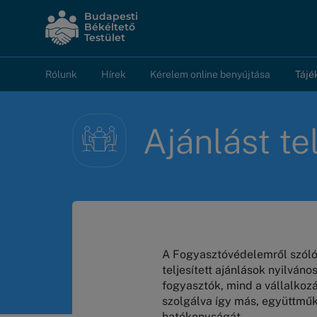
Ugrás
Budapesti
a
Békéltető
Testület
tartalomra
Rólunk
Hírek
Kérelem online benyújtása
Tájé
Fő
navigáció
Ajánlást te
A Fogyasztóvédelemről szóló 
teljesített ajánlások nyilván
fogyasztók, mind a vállalkoz
szolgálva így más, együttműk
hatékonyságát.