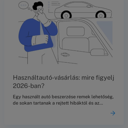
évi I.
Használtautó-vásárlás: mire figyelj
2026-ban?
Egy használt autó beszerzése remek lehetőség,
de sokan tartanak a rejtett hibáktól és az
esetleges jogi problémáktól. A Budapesti
Békéltető Testület tapasztalatai szerint a
panaszok jelentős része a hibás teljesítésből