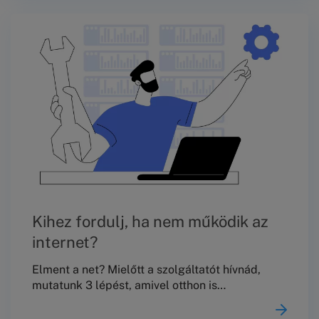
fakad. A használt autó kockázata valóban főleg
a rejtett hibákból és az előéletből jön, de ez
sokat csökkenthető előélet-ellenőrzéssel,
független állapotfelméréssel, „tiszta”
szerződéssel és dokumentálással.
Kihez fordulj, ha nem működik az
internet?
Elment a net? Mielőtt a szolgáltatót hívnád,
mutatunk 3 lépést, amivel otthon is
megoldhatod a hibát. Ebben a blogcikkben
összefoglaljuk, hogy mikor célszerű a