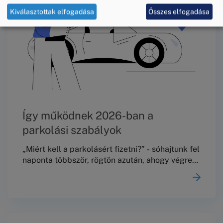
Kiválasztottak elfogadása
Összes elfogadása
Így működnek 2026-ban a
parkolási szabályok
„Miért kell a parkolásért fizetni?” - sóhajtunk fel
naponta többször, rögtön azután, ahogy végre
találtunk parkolóhelyet. Azért, mert a jog a
közterületi várakozást egy szabályozott,
díjköteles közszolgáltatásként kezeli és a díj a
szűkös közterület-használat ellentételezése,
valamint forgalomszervezési eszköz is.Az 1988.