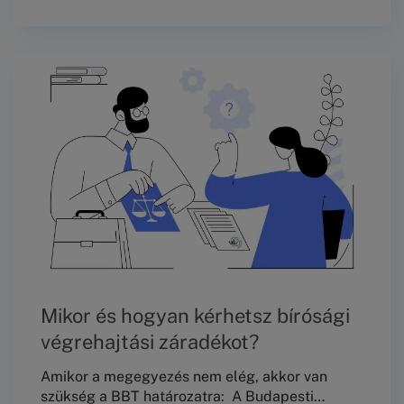
szolgáltatóhoz fordulni, és milyen jogi
lehetőségek állnak a fogyasztók
rendelkezésére panaszkezelés vagy kártérítés
kapcsán.Mit tehetsz, ha nem működik az
internet? Az internet megszűnése egyszerre
okoz bizonytalanságot és frusztrációt, mert nem
tudjuk, hol a hiba, nálunk, vagy a szolgáltatónál.
Mikor és hogyan kérhetsz bírósági
végrehajtási záradékot?
Amikor a megegyezés nem elég, akkor van
szükség a BBT határozatra: A Budapesti