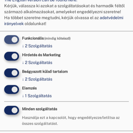
Kérjük, válassza ki azokat a szolgáltatásokat és harmadik féltől
származó alkalmazásokat, amelyeket engedélyezni szeretne!
Ha többet szeretne megtudni, kérjük olvassa el az
adatvédelmi
irányelvek
oldalunkat!
Funkcionális
(mindig kötelező)
↓
2
Szolgáltatás
Hirdetés és Marketing
Így indíthatsz békéltető eljárást
↓
2
Szolgáltatás
cégként
Beágyazott külső tartalom
Miért érdemes a békéltető testülethez fordulni?
↓
2
Szolgáltatás
A békéltető testület arra való, hogy a fogyasztó
Elemzés
és a vállalkozás ne rögtön bíróságon, drágán és
↓
1
Szolgáltatás
hosszan „veszekedjen”, hanem egy gyorsabb,
ingyenes és jóval egyszerűbb fórumon
Minden szolgáltatás
törekedjenek a megegyezésre. Mód van tehát a
fogyasztói jogviták gyors, ingyenes, szakszerű
Használja ezt a kapcsolót, hogy engedélyezze/letiltsa az
rendezésére.
összes szolgáltatást.