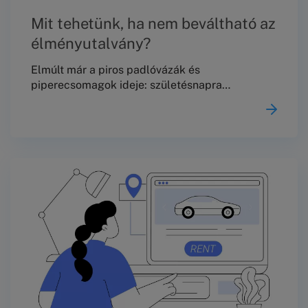
Mit tehetünk, ha nem beváltható az
élményutalvány?
Elmúlt már a piros padlóvázák és
piperecsomagok ideje: születésnapra
wellnesshétvégét kapunk, karácsonyra meg
masszázsutalványt. A céges ajándék pedig egy
gokartozásra szóló voucher. Mennénk, hogy
felhasználjuk, de a kupon beváltása során
kellemetlen meglepetés ér: