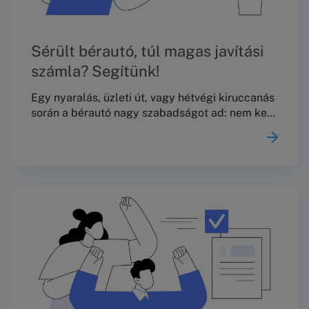
Sérült bérautó, túl magas javítási
számla? Segítünk!
Egy nyaralás, üzleti út, vagy hétvégi kiruccanás
során a bérautó nagy szabadságot ad: nem kell
menetrendhez alkalmazkodni, kényelmesen el
lehet jutni egyik helyről a másikra és sokszor ez
a legpraktikusabb megoldás. A probléma akkor
kezdődik, amikor az autó megsérül, a bérlő
aláírja az átadási jegyzőkönyvet, majd néhány
nappal később megérkezik a kellemetlen
meglepetés: a kölcsönző levonja a kauciót, vagy
utólag olyan javítási összeget számláz ki, amely
első ránézésre is túlzónak tűnik.