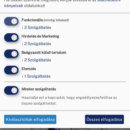
megküldésére, valamint a meghallgatáson
irányelvek
oldalunkat!
egyezség létrehozatalára feljogosított személy
részvételének biztosítására terjed ki. A listán
Funkcionális
(mindig kötelező)
szereplő vállalkozások válasziratot nem küldtek, a
↓
2
Szolgáltatás
meghallgatáson egyezség létrehozatalára
Hirdetés és Marketing
feljogosított személy részvételét nem biztosították.
↓
2
Szolgáltatás
A Budapesti Békéltető Testülettel
Nem
egyuttmukodo vallalk 2021-_2.pdf
itt tekinthető
Beágyazott külső tartalom
meg.
↓
2
Szolgáltatás
Elemzés
↓
1
Szolgáltatás
További hírek
Minden szolgáltatás
Használja ezt a kapcsolót, hogy engedélyezze/letiltsa az
összes szolgáltatást.
Kiválasztottak elfogadása
Összes elfogadása