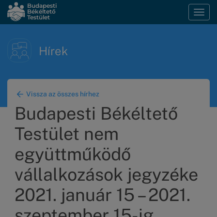
Ugrás
Budapesti
Békéltető
Navi
a
Testület
átka
tartalomra
Hírek
Vissza az összes hírhez
Budapesti Békéltető
Testület nem
együttműködő
vállalkozások jegyzéke
2021. január 15 – 2021.
szeptember 15-ig.