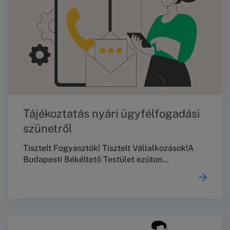
Tájékoztatás nyári ügyfélfogadási
szünetről
Tisztelt Fogyasztók! Tisztelt Vállalkozások!A
Budapesti Békéltető Testület ezúton
tájékoztatja Önöket, hogy 2026. augusztus 10.
és augusztus 23. között nem tart
meghallgatásokat, személyes és telefonos
ügyfélszolgálata, valamint jogi tanácsadása
szünetel.2026. augusztus 24-től a szokásos
ügyfélfogadási rendben várjuk