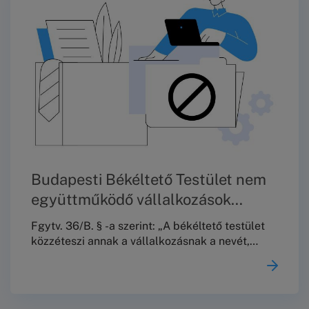
Önöket!Köszönjük a megértést!
Üdvözlettel,Budapesti Békéltető Testület
Budapesti Békéltető Testület nem
együttműködő vállalkozások
jegyzéke 2026. január 15. – 2026.
Fgytv. 36/B. § -a szerint: „A békéltető testület
július 15-ig.
közzéteszi annak a vállalkozásnak a nevét,
székhelyét és az eljárással érintett
tevékenysége megjelölését, amely a 29. § (8)
bekezdése szerinti felszólítás ellenére nem tett
az ügy érdemére vonatkozó –a 29. § (8)