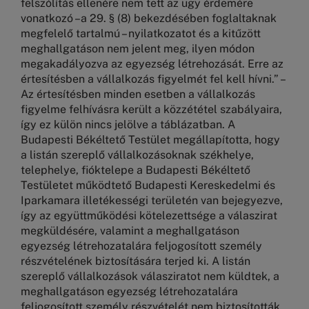
felszólítás ellenére nem tett az ügy érdemére
vonatkozó –a 29. § (8) bekezdésében foglaltaknak
megfelelő tartalmú – nyilatkozatot és a kitűzött
meghallgatáson nem jelent meg, ilyen módon
megakadályozva az egyezség létrehozását. Erre az
értesítésben a vállalkozás figyelmét fel kell hívni.” –
Az értesítésben minden esetben a vállalkozás
figyelme felhívásra került a közzététel szabályaira,
így ez külön nincs jelölve a táblázatban. A
Budapesti Békéltető Testület megállapította, hogy
a listán szereplő vállalkozásoknak székhelye,
telephelye, fióktelepe a Budapesti Békéltető
Testületet működtető Budapesti Kereskedelmi és
Iparkamara illetékességi területén van bejegyezve,
így az együttműködési kötelezettsége a válaszirat
megküldésére, valamint a meghallgatáson
egyezség létrehozatalára feljogosított személy
részvételének biztosítására terjed ki. A listán
szereplő vállalkozások válasziratot nem küldtek, a
meghallgatáson egyezség létrehozatalára
feljogosított személy részvételét nem biztosították.