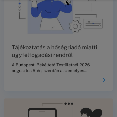
Tájékoztatás a hőségriadó miatti
ügyfélfogadási rendről
A Budapesti Békéltető Testületnél 2026.
augusztus 5-én, szerdán a személyes
ügyfélfogadás és az iratok személyes leadása
szünetel.A már kitűzött meghallgatásokat a
tervezett rend szerint megtartjuk.Köszönjük
megértésüket!