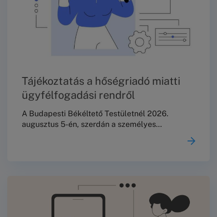
Tájékoztatás a hőségriadó miatti
ügyfélfogadási rendről
A Budapesti Békéltető Testületnél 2026.
augusztus 5-én, szerdán a személyes
ügyfélfogadás és az iratok személyes leadása
szünetel.A már kitűzött meghallgatásokat a
tervezett rend szerint megtartjuk.Köszönjük
megértésüket!