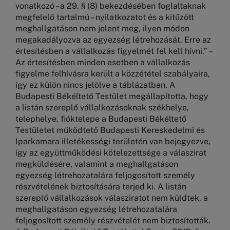
vonatkozó –a 29. § (8) bekezdésében foglaltaknak
megfelelő tartalmú – nyilatkozatot és a kitűzött
meghallgatáson nem jelent meg, ilyen módon
megakadályozva az egyezség létrehozását. Erre az
értesítésben a vállalkozás figyelmét fel kell hívni.” –
Az értesítésben minden esetben a vállalkozás
figyelme felhívásra került a közzététel szabályaira,
így ez külön nincs jelölve a táblázatban. A
Budapesti Békéltető Testület megállapította, hogy
a listán szereplő vállalkozásoknak székhelye,
telephelye, fióktelepe a Budapesti Békéltető
Testületet működtető Budapesti Kereskedelmi és
Iparkamara illetékességi területén van bejegyezve,
így az együttműködési kötelezettsége a válaszirat
megküldésére, valamint a meghallgatáson
egyezség létrehozatalára feljogosított személy
részvételének biztosítására terjed ki. A listán
szereplő vállalkozások válasziratot nem küldtek, a
meghallgatáson egyezség létrehozatalára
feljogosított személy részvételét nem biztosították.