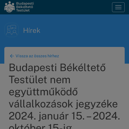
Ugrás
Budapesti
Békéltető
Navi
a
Testület
átka
tartalomra
Hírek
Vissza az összes hírhez
Budapesti Békéltető
Testület nem
együttműködő
vállalkozások jegyzéke
2024. január 15. – 2024.
október 15-ig.