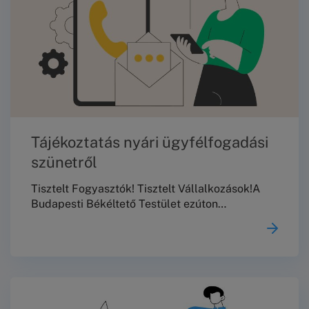
Tájékoztatás nyári ügyfélfogadási
szünetről
Tisztelt Fogyasztók! Tisztelt Vállalkozások!A
Budapesti Békéltető Testület ezúton
tájékoztatja Önöket, hogy 2026. augusztus 10.
és augusztus 23. között nem tart
meghallgatásokat, személyes és telefonos
ügyfélszolgálata, valamint jogi tanácsadása
szünetel.2026. augusztus 24-től a szokásos
ügyfélfogadási rendben várjuk