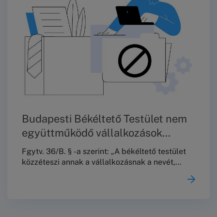
Önöket!Köszönjük a megértést!
Üdvözlettel,Budapesti Békéltető Testület
Budapesti Békéltető Testület nem
együttműködő vállalkozások
jegyzéke 2026. január 15. – 2026.
Fgytv. 36/B. § -a szerint: „A békéltető testület
július 15-ig.
közzéteszi annak a vállalkozásnak a nevét,
székhelyét és az eljárással érintett
tevékenysége megjelölését, amely a 29. § (8)
bekezdése szerinti felszólítás ellenére nem tett
az ügy érdemére vonatkozó –a 29. § (8)
bekezdésében foglaltaknak megfelelő tartalmú