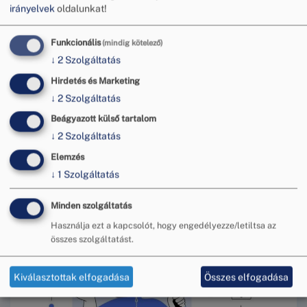
megküldésére, valamint a meghallgatáson
irányelvek
oldalunkat!
egyezség létrehozatalára feljogosított személy
részvételének biztosítására terjed ki. A listán
Funkcionális
(mindig kötelező)
szereplő vállalkozások válasziratot nem küldtek, a
↓
2
Szolgáltatás
meghallgatáson egyezség létrehozatalára
feljogosított személy részvételét nem biztosították.
Hirdetés és Marketing
A Budapesti Békéltető
↓
2
Szolgáltatás
Testülettel
Nem_egyuttmukodo_vallalk_2024.pdf
Beágyazott külső tartalom
itt tekinthető meg.
↓
2
Szolgáltatás
Elemzés
↓
1
Szolgáltatás
További hírek
Minden szolgáltatás
Használja ezt a kapcsolót, hogy engedélyezze/letiltsa az
összes szolgáltatást.
Kiválasztottak elfogadása
Összes elfogadása