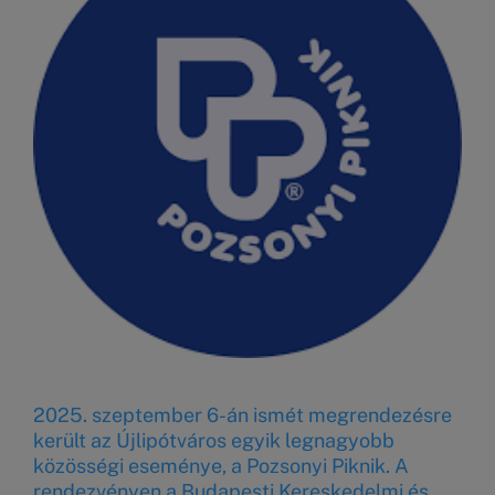
2025. szeptember 6-án ismét megrendezésre
került az Újlipótváros egyik legnagyobb
közösségi eseménye, a Pozsonyi Piknik. A
rendezvényen a Budapesti Kereskedelmi és