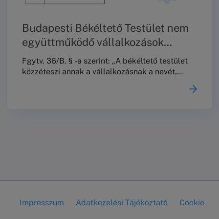
Budapesti Békéltető Testület nem
együttműködő vállalkozások
jegyzéke 2026. január 15. – 2026.
Fgytv. 36/B. § -a szerint: „A békéltető testület
július 15-ig.
közzéteszi annak a vállalkozásnak a nevét,
székhelyét és az eljárással érintett
tevékenysége megjelölését, amely a 29. § (8)
bekezdése szerinti felszólítás ellenére nem tett
az ügy érdemére vonatkozó –a 29. § (8)
bekezdésében foglaltaknak megfelelő tartalmú
– nyilatkozatot és a kitűzött meghallgatáson
nem jelent meg, ilyen módon megakadályozva
az egyezség létrehozását.
Impresszum
Adatkezelési Tájékoztató
Cookie
Lábléc