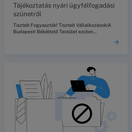
Tájékoztatás nyári ügyfélfogadási
szünetről
Tisztelt Fogyasztók! Tisztelt Vállalkozások!A
Budapesti Békéltető Testület ezúton
tájékoztatja Önöket, hogy 2026. augusztus 10.
és augusztus 23. között nem tart
meghallgatásokat, személyes és telefonos
ügyfélszolgálata, valamint jogi tanácsadása
szünetel.2026. augusztus 24-től a szokásos
ügyfélfogadási rendben várjuk
Önöket!Köszönjük a megértést!
Üdvözlettel,Budapesti Békéltető Testület