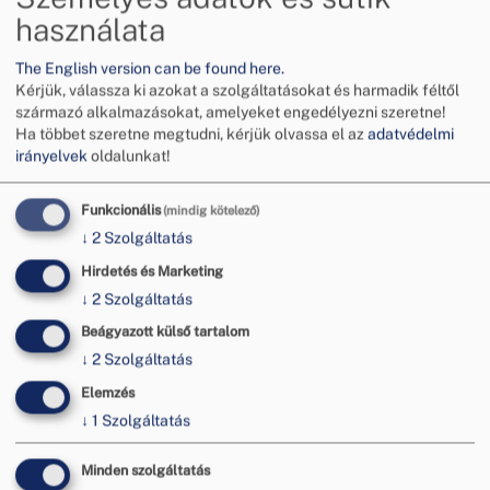
használata
The English version can be found here.
Kérjük, válassza ki azokat a szolgáltatásokat és harmadik féltől
További hírek
származó alkalmazásokat, amelyeket engedélyezni szeretne!
Ha többet szeretne megtudni, kérjük olvassa el az
adatvédelmi
irányelvek
oldalunkat!
Funkcionális
(mindig kötelező)
↓
2
Szolgáltatás
Hirdetés és Marketing
↓
2
Szolgáltatás
Beágyazott külső tartalom
↓
2
Szolgáltatás
Elemzés
↓
1
Szolgáltatás
Tájékoztatás a hőségriadó miatti
Minden szolgáltatás