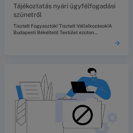
Tájékoztatás nyári ügyfélfogadási
szünetről
Tisztelt Fogyasztók! Tisztelt Vállalkozások!A
Budapesti Békéltető Testület ezúton
tájékoztatja Önöket, hogy 2026. augusztus 10.
és augusztus 23. között nem tart
meghallgatásokat, személyes és telefonos
ügyfélszolgálata, valamint jogi tanácsadása
szünetel.2026. augusztus 24-től a szokásos
ügyfélfogadási rendben várjuk
Önöket!Köszönjük a megértést!
Üdvözlettel,Budapesti Békéltető Testület