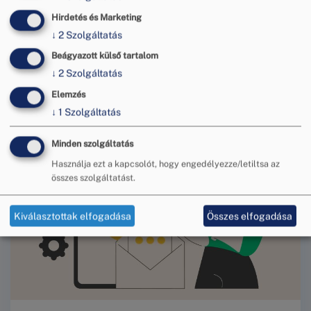
ügyfélfogadási rendről
Hirdetés és Marketing
A Budapesti Békéltető Testületnél 2026.
↓
2
Szolgáltatás
augusztus 5-én, szerdán a személyes
Beágyazott külső tartalom
ügyfélfogadás és az iratok személyes leadása
↓
2
Szolgáltatás
szünetel.A már kitűzött meghallgatásokat a
tervezett rend szerint megtartjuk.Köszönjük
Elemzés
megértésüket!
↓
1
Szolgáltatás
Minden szolgáltatás
Használja ezt a kapcsolót, hogy engedélyezze/letiltsa az
összes szolgáltatást.
Kiválasztottak elfogadása
Összes elfogadása