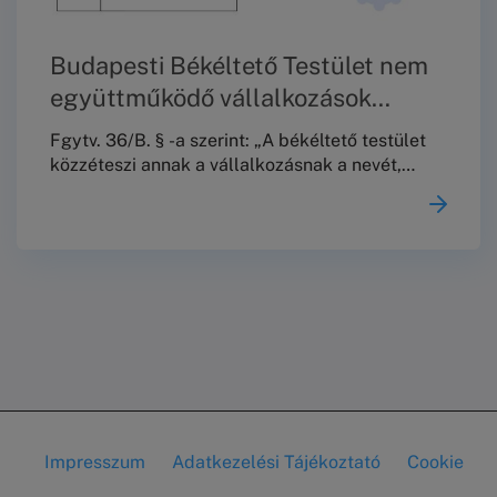
Budapesti Békéltető Testület nem
együttműködő vállalkozások
jegyzéke 2026. január 15. – 2026.
Fgytv. 36/B. § -a szerint: „A békéltető testület
július 15-ig.
közzéteszi annak a vállalkozásnak a nevét,
székhelyét és az eljárással érintett
tevékenysége megjelölését, amely a 29. § (8)
bekezdése szerinti felszólítás ellenére nem tett
az ügy érdemére vonatkozó –a 29. § (8)
bekezdésében foglaltaknak megfelelő tartalmú
– nyilatkozatot és a kitűzött meghallgatáson
nem jelent meg, ilyen módon megakadályozva
az egyezség létrehozását.
Impresszum
Adatkezelési Tájékoztató
Cookie
Lábléc