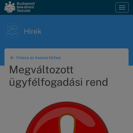
Ugrás
Budapesti
Békéltető
Navi
a
Testület
átka
tartalomra
Hírek
Vissza az összes hírhez
Megváltozott
ügyfélfogadási rend
Kép