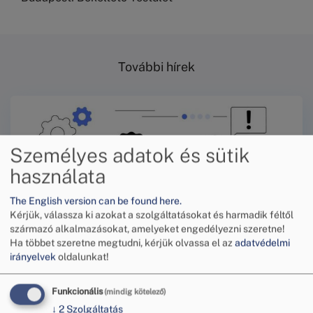
További hírek
Személyes adatok és sütik
használata
The English version can be found here.
Kérjük, válassza ki azokat a szolgáltatásokat és harmadik féltől
származó alkalmazásokat, amelyeket engedélyezni szeretne!
Ha többet szeretne megtudni, kérjük olvassa el az
adatvédelmi
irányelvek
oldalunkat!
Funkcionális
(mindig kötelező)
Tájékoztatás a hőségriadó miatti
↓
2
Szolgáltatás