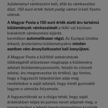
küldeményt
vámkezelni kell, áfát és vámkezelési
díjat,
150 euró érték felett pedig vámot
is
kell fizetni
utánuk.
A Magyar Posta a 150 euró érték alatti áru tartalmú
küldemények vámkezelését
a NAV-val közösen
kialakított vámkezelési eljárás
keretében
automatikusan végzi.
Az Európai Unióba
érkező, árutartalmú küldeményekre
minden
esetben vám-árunyilatkozatot kell benyújtani
.
A Magyar Posta a külföldi webáruházak
többségétől előzetesen megkapja a küldemény
adatait (küldeményazonosító, feladó és címzett
adatai, áru megnevezése és értéke), így fontos,
hogy a fogyasztó teljeskörűen adja meg
rendeléskor a saját adatait, hogy minél gyorsabb
legyen a vámolás folyamata.
A fogyasztóknak az a dolga tehát, hogy saját
érdekükben teljes és pontos nevet adjanak meg, a
postacímüket a lehető legrészletesebben közöljék,