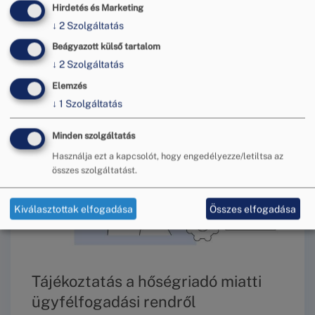
Hirdetés és Marketing
↓
2
Szolgáltatás
További hírek
Beágyazott külső tartalom
↓
2
Szolgáltatás
Elemzés
↓
1
Szolgáltatás
Minden szolgáltatás
Használja ezt a kapcsolót, hogy engedélyezze/letiltsa az
összes szolgáltatást.
Kiválasztottak elfogadása
Összes elfogadása
Tájékoztatás a hőségriadó miatti
ügyfélfogadási rendről