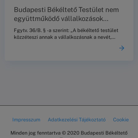
Budapesti Békéltető Testület nem
együttműködő vállalkozások
jegyzéke 2026. január 15. – 2026.
Fgytv. 36/B. § -a szerint: „A békéltető testület
július 15-ig.
közzéteszi annak a vállalkozásnak a nevét,
székhelyét és az eljárással érintett
tevékenysége megjelölését, amely a 29. § (8)
bekezdése szerinti felszólítás ellenére nem tett
az ügy érdemére vonatkozó –a 29. § (8)
bekezdésében foglaltaknak megfelelő tartalmú
– nyilatkozatot és a kitűzött meghallgatáson
nem jelent meg, ilyen módon megakadályozva
az egyezség létrehozását.
Impresszum
Adatkezelési Tájékoztató
Cookie
Lábléc
Minden jog fenntartva © 2020 Budapesti Békéltető