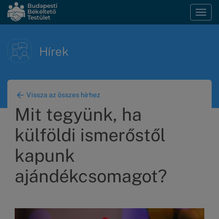
Ugrás
Budapesti
Békéltető
Navi
a
Testület
átka
tartalomra
Hírek
Vissza az összes hírhez
Mit tegyünk, ha
külföldi ismerőstől
kapunk
ajándékcsomagot?
Kép