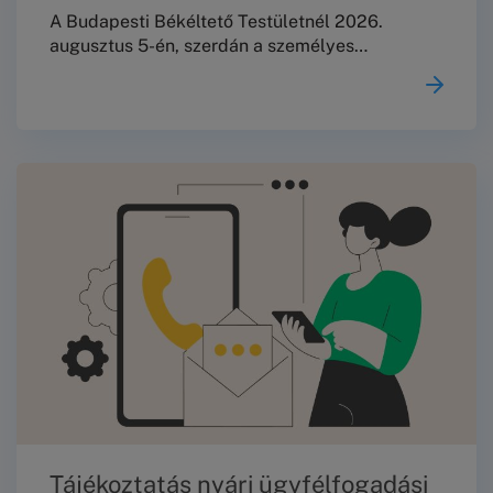
A Budapesti Békéltető Testületnél 2026.
augusztus 5-én, szerdán a személyes
ügyfélfogadás és az iratok személyes leadása
szünetel.A már kitűzött meghallgatásokat a
tervezett rend szerint megtartjuk.Köszönjük
megértésüket!
Tájékoztatás nyári ügyfélfogadási