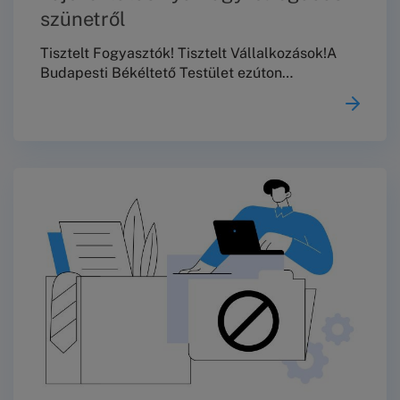
szünetről
Tisztelt Fogyasztók! Tisztelt Vállalkozások!A
Budapesti Békéltető Testület ezúton
tájékoztatja Önöket, hogy 2026. augusztus 10.
és augusztus 23. között nem tart
meghallgatásokat, személyes és telefonos
ügyfélszolgálata, valamint jogi tanácsadása
szünetel.2026. augusztus 24-től a szokásos
ügyfélfogadási rendben várjuk
Önöket!Köszönjük a megértést!
Üdvözlettel,Budapesti Békéltető Testület