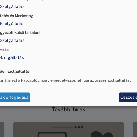
Szolgáltatás
más ügy végére kerül pont a
Budapesti
Békéltető
Testületn
vben több mint 2 ezer
jogvitát
sikerült rendezni bíróságon kívül
detés és Marketing
ő Testület elnöke adott interjút a Hegyvidék TV-nek az idei 
Szolgáltatás
gyazott külső tartalom
bi linken tekinthető meg:
Szolgáltatás
mzés
tv.hu/peren-kivuli-megegyezes/
Szolgáltatás
den szolgáltatás
ználja ezt a kapcsolót, hogy engedélyezze/letiltsa az összes szolgáltatást.
tak elfogadása
Összes 
További hírek