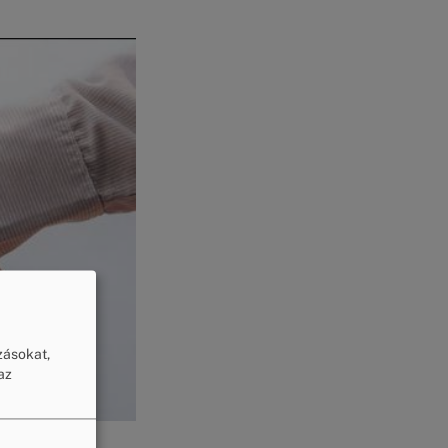
zásokat,
az