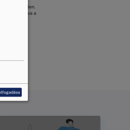
ek
köszönhetően.
. Dr. Inzelt Éva a
évi
elfogadása