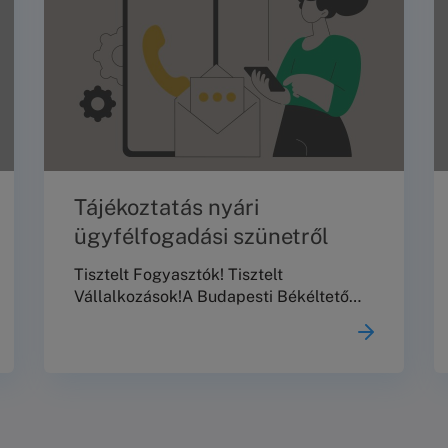
Tájékoztatás nyári
ügyfélfogadási szünetről
Tisztelt Fogyasztók! Tisztelt
Vállalkozások!A Budapesti Békéltető
Testület ezúton tájékoztatja Önöket,
hogy 2026. augusztus 10. és augusztus
23. között nem tart meghallgatásokat,
személyes és telefonos
ügyfélszolgálata, valamint jogi
tanácsadása szünetel.2026. augusztus