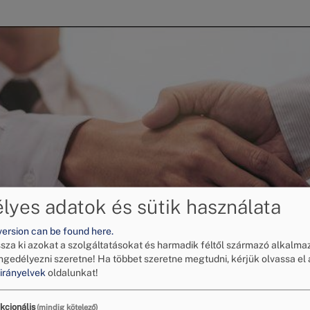
yes adatok és sütik használata
version can be found here.
ssza ki azokat a szolgáltatásokat és harmadik féltől származó alkalma
ngedélyezni szeretne!
Ha többet szeretne megtudni, kérjük olvassa el 
irányelvek
oldalunkat!
kcionális
(mindig kötelező)