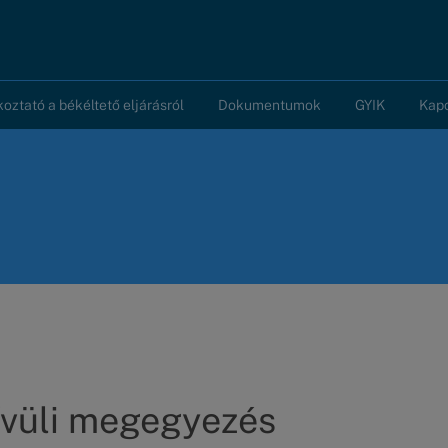
koztató a békéltető eljárásról
Dokumentumok
GYIK
Kap
ívüli megegyezés