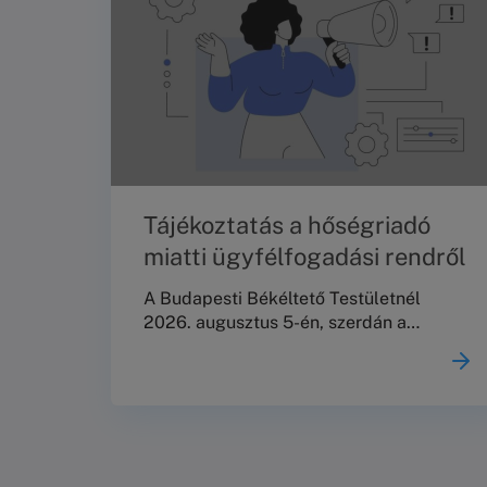
Tájékoztatás a hőségriadó
miatti ügyfélfogadási rendről
A Budapesti Békéltető Testületnél
2026. augusztus 5-én, szerdán a
személyes ügyfélfogadás és az iratok
személyes leadása szünetel.A már
kitűzött meghallgatásokat a tervezett
rend szerint megtartjuk.Köszönjük
megértésüket!