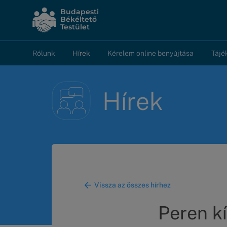
Ugrás
Budapesti
a
Békéltető
Testület
tartalomra
Rólunk
Hírek
Kérelem online benyújtása
Tájé
Fő
navigáció
Hírek
Vissza az összes hírhez
Peren k