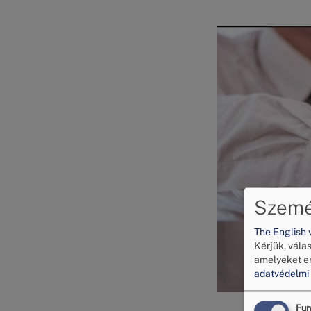
Kép
Személ
The English 
Kérjük, vála
amelyeket e
adatvédelmi 
Fun