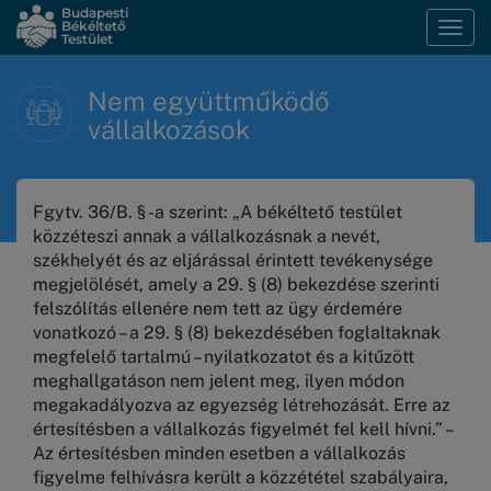
Ugrás
Budapesti
Békéltető
Navi
a
Testület
átka
tartalomra
Nem együttműködő
vállalkozások
Fgytv. 36/B. § -a szerint: „A békéltető testület
közzéteszi annak a vállalkozásnak a nevét,
székhelyét és az eljárással érintett tevékenysége
megjelölését, amely a 29. § (8) bekezdése szerinti
felszólítás ellenére nem tett az ügy érdemére
vonatkozó – a 29. § (8) bekezdésében foglaltaknak
megfelelő tartalmú – nyilatkozatot és a kitűzött
meghallgatáson nem jelent meg, ilyen módon
megakadályozva az egyezség létrehozását. Erre az
értesítésben a vállalkozás figyelmét fel kell hívni.” –
Az értesítésben minden esetben a vállalkozás
figyelme felhívásra került a közzététel szabályaira,