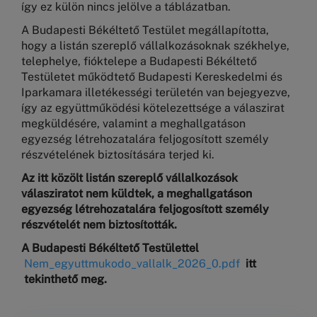
így ez külön nincs jelölve a táblázatban.
A Budapesti Békéltető Testület megállapította,
hogy a listán szereplő vállalkozásoknak székhelye,
telephelye, fióktelepe a Budapesti Békéltető
Testületet működtető Budapesti Kereskedelmi és
Iparkamara illetékességi területén van bejegyezve,
így az együttműködési kötelezettsége a válaszirat
megküldésére, valamint a meghallgatáson
egyezség létrehozatalára feljogosított személy
részvételének biztosítására terjed ki.
Az itt közölt listán szereplő vállalkozások
válasziratot nem küldtek, a meghallgatáson
egyezség létrehozatalára feljogosított személy
részvételét nem biztosították.
A Budapesti Békéltető Testülettel
Nem_egyuttmukodo_vallalk_2026_0.pdf
itt
tekinthető meg.