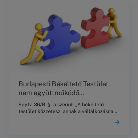
Budapesti Békéltető Testület
nem együttműködő
vállalkozások jegyzéke 2023.
Fgytv. 36/B. § -a szerint: „A békéltető
január 15 – 2023. május 15-ig.
testület közzéteszi annak a vállalkozásnak
a nevét, székhelyét és az eljárással érintett
tevékenysége megjelölését, amely a 29. §
(8) bekezdése szerinti felszólítás ellenére