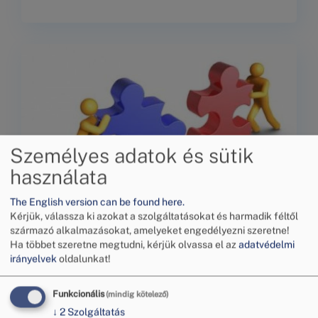
(8) bekezdése szerinti felszólítás ellenére
nem tett az ügy érdemére vonatkozó –a 29.
§ (8) bekezdésében foglaltaknak megfelelő
tartalmú – nyilatkozatot és a kitűzött
meghallgatáson nem jelent meg, ilyen
módon megakadályozva az egyezség
létrehozását.
Személyes adatok és sütik
használata
The English version can be found here.
Kérjük, válassza ki azokat a szolgáltatásokat és harmadik féltől
származó alkalmazásokat, amelyeket engedélyezni szeretne!
Budapesti Békéltető Testület
Ha többet szeretne megtudni, kérjük olvassa el az
adatvédelmi
nem együttműködő
irányelvek
oldalunkat!
vállalkozások jegyzéke 2023.
Fgytv. 36/B. § -a szerint: „A békéltető
Funkcionális
(mindig kötelező)
január 15 – 2023. február 15-ig.
testület közzéteszi annak a vállalkozásnak
↓
2
Szolgáltatás
a nevét, székhelyét és az eljárással érintett