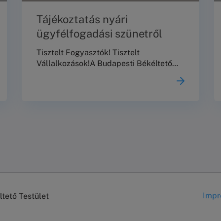
Tájékoztatás nyári
ügyfélfogadási szünetről
Tisztelt Fogyasztók! Tisztelt
Vállalkozások!A Budapesti Békéltető
Testület ezúton tájékoztatja Önöket,
hogy 2026. augusztus 10. és augusztus
23. között nem tart meghallgatásokat,
személyes és telefonos
ügyfélszolgálata, valamint jogi
tanácsadása szünetel.2026. augusztus
24-től a szokásos ügyfélfogadási
rendben várjuk Önöket!Köszönjük a
megértést!Üdvözlettel,Budapesti
Békéltető Testület
Impr
tető Testület
Lá