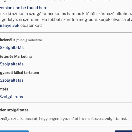
version can be found here.
ssza ki azokat a szolgáltatásokat és harmadik féltől származó alkalma
ngedélyezni szeretne!
Ha többet szeretne megtudni, kérjük olvassa el 
irányelvek
oldalunkat!
kcionális
(mindig kötelező)
tető Testület közzéteszi a fogyasztóbarát vállalkozások nevé
Szolgáltatás
i tudjanak, hol érdemes vásárolni vagy épp szolgáltatást ig
detés és Marketing
lista is közzétételre kerül, amellyel elő kívánjuk segíteni a v
ását és a fogyasztói tudatosságát javítását.
Szolgáltatás
nosságra hozza egyrészt azon cégek nevét, amelyek készek vo
gyazott külső tartalom
a békéltető testületi eljárásban és egyezséget kötöttek.
BBT 
Szolgáltatás
 2022.01-.pdf
mzés
sságra hozzuk azon cégeket is, amelyek esetében a fogyaszt
Szolgáltatás
t nem kötelező erejű ajánlások teljesítését és a vállalkozás 
 Testülettel. A teljesített ajánlások pedig itt érhetők el:
den szolgáltatás
ajanlast teljesitok 2022.pdf
ználja ezt a kapcsolót, hogy engedélyezze/letiltsa az összes szolgáltatást.
csei Balázsné e.v..pdf