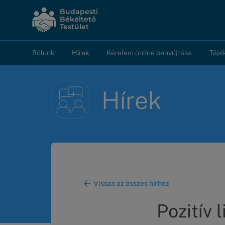
Ugrás
Budapesti
a
Békéltető
Testület
tartalomra
Rólunk
Hírek
Kérelem online benyújtása
Tájé
Fő
navigáció
Hírek
Vissza az összes hírhez
Pozitív 