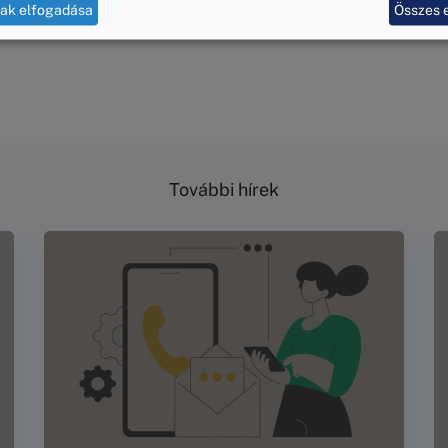
tak elfogadása
Összes 
További hírek