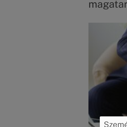
magatar
Kép
Személ