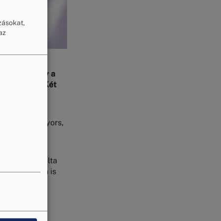
zásokat,
az
t azért, hogy a
énybe venni. Két
állalkozások
ltak a vita gyors,
Pozitív lista
ó maga igazolta
az eljárásban is