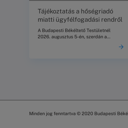
Tájékoztatás a hőségriadó
miatti ügyfélfogadási rendről
A Budapesti Békéltető Testületnél
2026. augusztus 5-én, szerdán a
személyes ügyfélfogadás és az iratok
személyes leadása szünetel.A már
kitűzött meghallgatásokat a tervezett
rend szerint megtartjuk.Köszönjük
megértésüket!
Minden jog fenntartva © 2020 Budapesti Békél