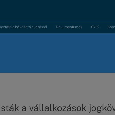
koztató a békéltető eljárásról
Dokumentumok
GYIK
Kap
listák a vállalkozások jogkö