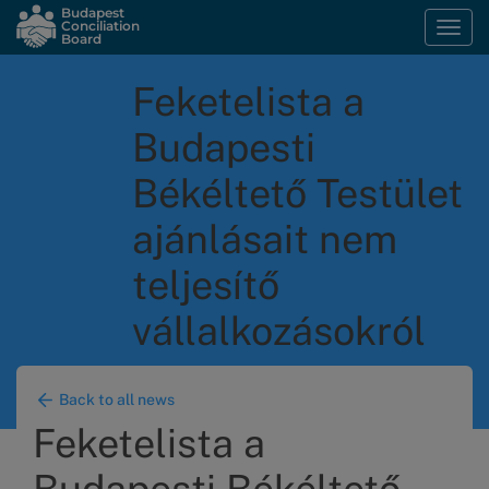
Skip
Budapest
Conciliation
Togg
to
Board
navi
main
content
Feketelista a
Budapesti
Békéltető Testület
ajánlásait nem
teljesítő
vállalkozásokról
Back to all news
Feketelista a