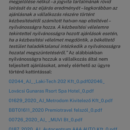
megjelölése nélkül – a jogvita tartalmának rövid
leírását és az eljárás eredményét – legkorábban az
ajánlásnak a vállalkozás részére történt
kézbesítésétől számított hatvan nap elteltével –
nyilvánosságra hozza. A kézbesítési vélelemre
tekintettel nyilvánosságra hozott ajánlások esetén,
ha a kézbesítési vélelmet megdöntik, a békéltető
testület haladéktalanul intézkedik a nyilvánosságra
hozatal megszüntetéséről.”
Az alábbiakban
nyilvánosságra hozzuk a vállalkozás által nem
teljesített ajánlásokat, amely elérhető az ügyre
történő kattintással:
02044_AJ__Laki-Tech 202 Kft_0.pdf
02046_
Lovácsi Gunaras Rsort Spa Hotel_0.pdf
01629_2020_AJ_Metrodom Kivitelező Kft_0.pdf
BBT01611_2020 Premiotravel felszól_0.pdf
00726_2020_AJ_ _MUVI Bt_0.pdf
0187_2020_AJ_Autocentrum AAA AUTO Kft_0.pdf