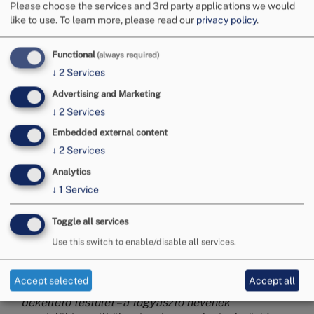
Please choose the services and 3rd party applications we would
like to use.
To learn more, please read our
privacy policy
.
Functional
(always required)
↓
2
Services
Advertising and Marketing
↓
2
Services
Embedded external content
↓
2
Services
A fogyasztóvédelmi törvényben meghatározásra
került, hogy a békéltető testület nyilvánosságra
Analytics
hozza azokat az ajánlásokat, amelyeket a
↓
1
Service
vállalkozások nem teljesítettek, a fogyasztó
adatainak megjelölése nélkül. A Budapesti
Toggle all services
Békéltető Testület ezúton közzéteszi az érintett,
Use this switch to enable/disable all services.
nyilvánosságra hozandó döntéseket.
Az Fgytv. 36. § (1) bekezdése szerint:
“Ha a
Accept selected
Accept all
vállalkozás a tanács ajánlásának nem tesz eleget, a
békéltető testület – a fogyasztó nevének