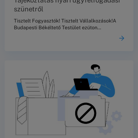
szünetről
Tisztelt Fogyasztók! Tisztelt Vállalkozások!A
Budapesti Békéltető Testület ezúton
tájékoztatja Önöket, hogy 2026. augusztus 10.
és augusztus 23. között nem tart
meghallgatásokat, személyes és telefonos
ügyfélszolgálata, valamint jogi tanácsadása
szünetel.2026. augusztus 24-től a szokásos
ügyfélfogadási rendben várjuk
Önöket!Köszönjük a megértést!
Üdvözlettel,Budapesti Békéltető Testület