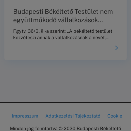
Budapesti Békéltető Testület nem
együttműködő vállalkozások
jegyzéke 2026. január 15. – 2026.
Fgytv. 36/B. § -a szerint: „A békéltető testület
július 15-ig.
közzéteszi annak a vállalkozásnak a nevét,
székhelyét és az eljárással érintett
tevékenysége megjelölését, amely a 29. § (8)
bekezdése szerinti felszólítás ellenére nem tett
az ügy érdemére vonatkozó –a 29. § (8)
bekezdésében foglaltaknak megfelelő tartalmú
– nyilatkozatot és a kitűzött meghallgatáson
nem jelent meg, ilyen módon megakadályozva
az egyezség létrehozását.
Impresszum
Adatkezelési Tájékoztató
Cookie
Lábléc
Minden jog fenntartva © 2020 Budapesti Békéltető