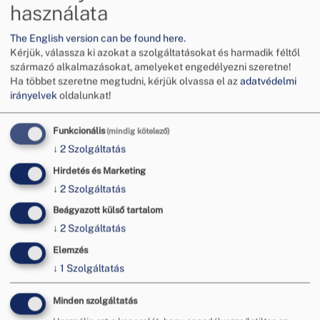
használata
The English version can be found here.
További hírek
Kérjük, válassza ki azokat a szolgáltatásokat és harmadik féltől
származó alkalmazásokat, amelyeket engedélyezni szeretne!
Ha többet szeretne megtudni, kérjük olvassa el az
adatvédelmi
irányelvek
oldalunkat!
Funkcionális
(mindig kötelező)
↓
2
Szolgáltatás
Hirdetés és Marketing
↓
2
Szolgáltatás
Beágyazott külső tartalom
↓
2
Szolgáltatás
Elemzés
↓
1
Szolgáltatás
Tájékoztatás a hőségriadó miatti
Minden szolgáltatás
ügyfélfogadási rendről