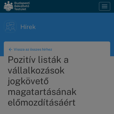
Ugrás
Budapesti
Békéltető
Navi
a
Testület
átka
tartalomra
Hírek
Vissza az összes hírhez
Pozitív listák a
vállalkozások
jogkövető
magatartásának
előmozdításáért