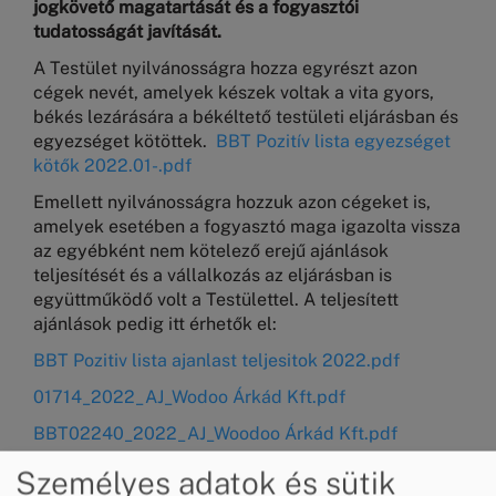
jogkövető magatartását és a fogyasztói
tudatosságát javítását.
A Testület nyilvánosságra hozza egyrészt azon
cégek nevét, amelyek készek voltak a vita gyors,
békés lezárására a békéltető testületi eljárásban és
egyezséget kötöttek.
BBT Pozitív lista egyezséget
kötők 2022.01-.pdf
Emellett nyilvánosságra hozzuk azon cégeket is,
amelyek esetében a fogyasztó maga igazolta vissza
az egyébként nem kötelező erejű ajánlások
teljesítését és a vállalkozás az eljárásban is
együttműködő volt a Testülettel. A teljesített
ajánlások pedig itt érhetők el:
BBT Pozitiv lista ajanlast teljesitok 2022.pdf
01714_2022_AJ_Wodoo Árkád Kft.pdf
BBT02240_2022_AJ_Woodoo Árkád Kft.pdf
Személyes adatok és sütik