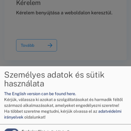
Kérelem
Kérelem benyújtása a weboldalon keresztül.
Tovább
Személyes adatok és sütik
használata
The English version can be found here.
Kérjük, válassza ki azokat a szolgáltatásokat és harmadik féltől
származó alkalmazásokat, amelyeket engedélyezni szeretne!
Tájékoztató a békéltető eljárásról
Ha többet szeretne megtudni, kérjük olvassa el az
adatvédelmi
irányelvek
oldalunkat!