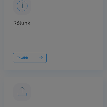
tartalmú – nyilatkozatot és a kitűzött
meghallgatáson nem jelent meg, ilyen
módon megakadályozva az egyezség
létrehozását.
Rólunk
Tovább