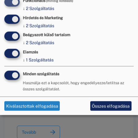
Funkcionális
(mindig kötelező)
↓
2
Szolgáltatás
Hirdetés és Marketing
Tovább
↓
2
Szolgáltatás
Beágyazott külső tartalom
↓
2
Szolgáltatás
Elemzés
↓
1
Szolgáltatás
Minden szolgáltatás
Használja ezt a kapcsolót, hogy engedélyezze/letiltsa az
Dokumentumok
összes szolgáltatást.
Kiválasztottak elfogadása
Összes elfogadása
Tovább