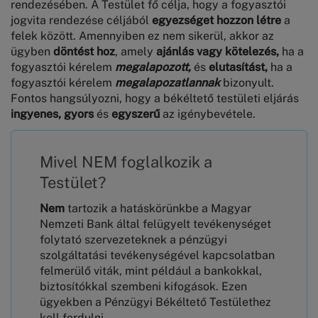
rendezésében. A Testület fő célja, hogy a fogyasztói
jogvita rendezése céljából
egyezséget hozzon létre
a
felek között. Amennyiben ez nem sikerül, akkor az
ügyben
döntést hoz
, amely
ajánlás vagy kötelezés,
ha a
fogyasztói kérelem
megalapozott,
és
elutasítást,
ha a
fogyasztói kérelem
megalapozatlannak
bizonyult.
Fontos hangsúlyozni, hogy a békéltető testületi eljárás
ingyenes,
gyors
és
egyszerű
az igénybevétele.
Mivel NEM foglalkozik a
Testület?
Nem
tartozik a hatáskörünkbe a Magyar
Nemzeti Bank által felügyelt tevékenységet
folytató szervezeteknek a pénzügyi
szolgáltatási tevékenységével kapcsolatban
felmerülő viták, mint például a bankokkal,
biztosítókkal szembeni kifogások. Ezen
ügyekben a Pénzügyi Békéltető Testülethez
kell fordulni,