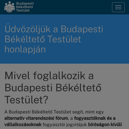
Ugrás
Budapesti
Békéltető
Navi
a
Testület
átka
tartalomra
Üdvözöljük a Budapesti
Békéltető Testület
honlapján
Mivel foglalkozik a
Budapesti Békéltető
Testület?
A Budapesti Békéltető Testület segít, mint egy
alternatív vitarendezési fórum
, a
fogyasztóknak és a
vállalkozásoknak
fogyasztói jogvitájuk
bíróságon kívüli