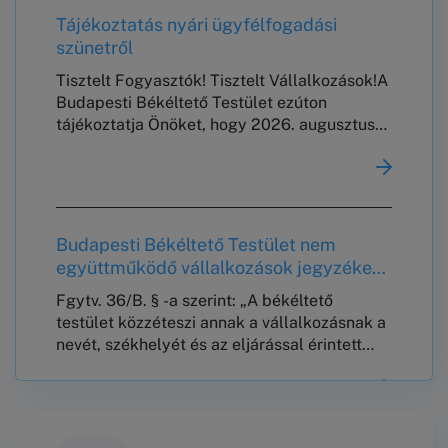
Tájékoztatás nyári ügyfélfogadási
szünetről
Tisztelt Fogyasztók! Tisztelt Vállalkozások!A
Budapesti Békéltető Testület ezúton
tájékoztatja Önöket, hogy 2026. augusztus
10. és augusztus 23. között nem tart
meghallgatásokat, személyes és telefonos
ügyfélszolgálata, valamint jogi tanácsadása
szünetel.2026. augusztus 24-től a szokásos
ügyfélfogadási rendben várjuk
Budapesti Békéltető Testület nem
Önöket!Köszönjük a megértést!
együttműködő vállalkozások jegyzéke
Üdvözlettel,Budapesti Békéltető Testület
2026. január 15. – 2026. július 15-ig.
Fgytv. 36/B. § -a szerint: „A békéltető
testület közzéteszi annak a vállalkozásnak a
nevét, székhelyét és az eljárással érintett
tevékenysége megjelölését, amely a 29. § (8)
bekezdése szerinti felszólítás ellenére nem
tett az ügy érdemére vonatkozó –a 29. § (8)
bekezdésében foglaltaknak megfelelő