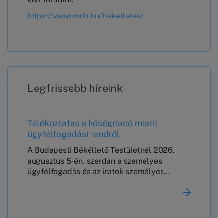
https://www.mnb.hu/bekeltetes/
Legfrissebb híreink
Tájékoztatás a hőségriadó miatti
ügyfélfogadási rendről
A Budapesti Békéltető Testületnél 2026.
augusztus 5-én, szerdán a személyes
ügyfélfogadás és az iratok személyes
leadása szünetel.A már kitűzött
meghallgatásokat a tervezett rend szerint
megtartjuk.Köszönjük megértésüket!