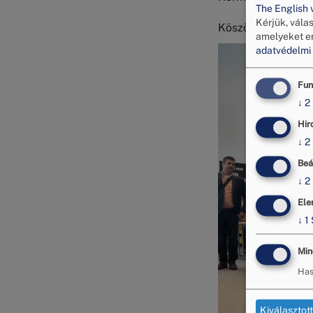
The English 
Kérjük, vála
Köszönjük a lehet
amelyeket e
Kép
adatvédelmi 
Fun
↓
2
Hir
↓
2
Beá
↓
2
Ele
↓
1
Min
Has
Kiválasztot