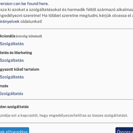
version can be found here.
ssza ki azokat a szolgáltatásokat és harmadik féltől származó alkalma
őséget!
ngedélyezni szeretne!
Ha többet szeretne megtudni, kérjük olvassa el 
irányelvek
oldalunkat!
kcionális
(mindig kötelező)
Szolgáltatás
detés és Marketing
Szolgáltatás
gyazott külső tartalom
Szolgáltatás
mzés
Szolgáltatás
den szolgáltatás
ználja ezt a kapcsolót, hogy engedélyezze/letiltsa az összes szolgáltatást.
tak elfogadása
Összes 