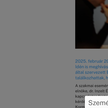
2025. február 20
Idén is meghívá
által szervezett
találkozhattak, 
A szakmai esemény
elnöke, dr. Inzelt
kapcsolatos fontos
Személ
kérdéseket a Nem
Kormányhivatala de