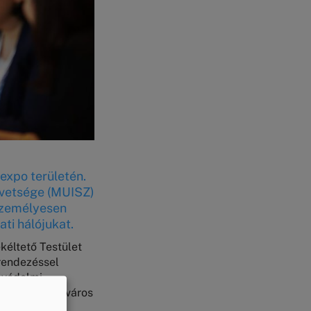
expo területén.
övetsége (MUISZ)
 személyesen
ti hálójukat.
kéltető Testület
arendezéssel
tóvédelmi
 Budapest Főváros