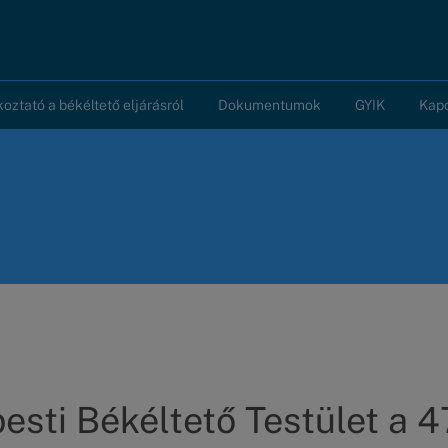
koztató a békéltető eljárásról
Dokumentumok
GYIK
Kap
sti Békéltető Testület a 4