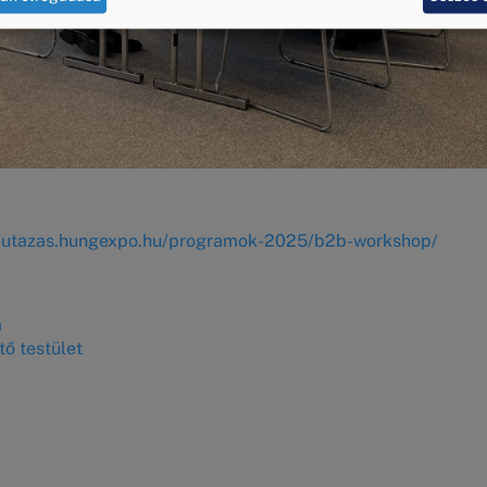
//utazas.hungexpo.hu/programok-2025/b2b-workshop/
m
tő testület