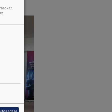
zásokat,
az
elfogadása