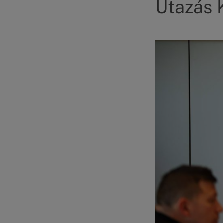
Utazás K
Kép