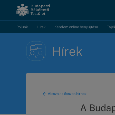
Ugrás
Budapesti
a
Békéltető
Testület
tartalomra
Rólunk
Hírek
Kérelem online benyújtása
Tájé
Fő
navigáció
Hírek
Vissza az összes hírhez
A Budape