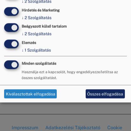
↓
2
Szolgáltatás
közelgő közüzemi mérőóra-csere kötelezettségről.
Hirdetés és Marketing
A távleolvasós mérőórák bevezetése lehetővé teszi a
↓
2
Szolgáltatás
pontosabb fogyasztásmérést, mivel azok
automatikusan, távolról leolvashatóak, így elkerülhetők
Beágyazott külső tartalom
a mérési hibák és a viták a szolgáltatóval.
↓
2
Szolgáltatás
Címkék
Elemzés
fogyasztóvédelem
↓
1
Szolgáltatás
mérőóra-csere
közüzemi számla
Minden szolgáltatás
sajtó
Használja ezt a kapcsolót, hogy engedélyezze/letiltsa az
sajtómegjelenés
összes szolgáltatást.
fűtés
Tovább
(Mérőórát
kell
Kiválasztottak elfogadása
Összes elfogadása
Feliratkozás a következőre: mérőóra-csere
cserélni?
Tudja
meg,
mikor!)
Impresszum
Adatkezelési Tájékoztató
Cookie