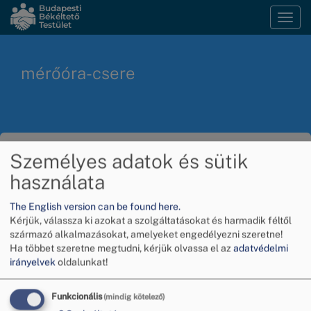
Ugrás
Budapesti
Békéltető
Navi
a
Testület
átka
tartalomra
mérőóra-csere
Mérőórát kell cserélni?
Személyes adatok és sütik
használata
Tudja meg, mikor!
The English version can be found here.
2027. január 1-jéig minden olyan központi fűtéses
Kérjük, válassza ki azokat a szolgáltatásokat és harmadik féltől
származó alkalmazásokat, amelyeket engedélyezni szeretne!
és távfűtéses ingatlanban, ahol még nem mérik
Ha többet szeretne megtudni, kérjük olvassa el az
adatvédelmi
távleolvasós rendszerrel a fűtési és melegvíz-
irányelvek
oldalunkat!
fogyasztást, kötelező a mérőórák cseréje –
nyilatkozta dr. Inzelt Éva, a Budapesti Békéltető
Funkcionális
(mindig kötelező)
Testület elnöke a Meglepetés magazinnak a