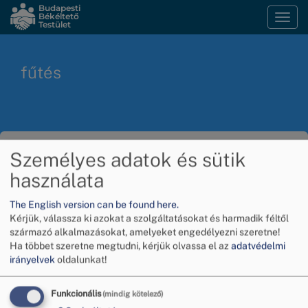
Ugrás
Budapesti
Békéltető
Navi
a
Testület
átka
tartalomra
fűtés
Mérőórát kell cserélni?
Személyes adatok és sütik
használata
Tudja meg, mikor!
The English version can be found here.
2027. január 1-jéig minden olyan központi fűtéses
Kérjük, válassza ki azokat a szolgáltatásokat és harmadik féltől
származó alkalmazásokat, amelyeket engedélyezni szeretne!
és távfűtéses ingatlanban, ahol még nem mérik
Ha többet szeretne megtudni, kérjük olvassa el az
adatvédelmi
távleolvasós rendszerrel a fűtési és melegvíz-
irányelvek
oldalunkat!
fogyasztást, kötelező a mérőórák cseréje –
nyilatkozta dr. Inzelt Éva, a Budapesti Békéltető
Funkcionális
(mindig kötelező)
Testület elnöke a Meglepetés magazinnak a