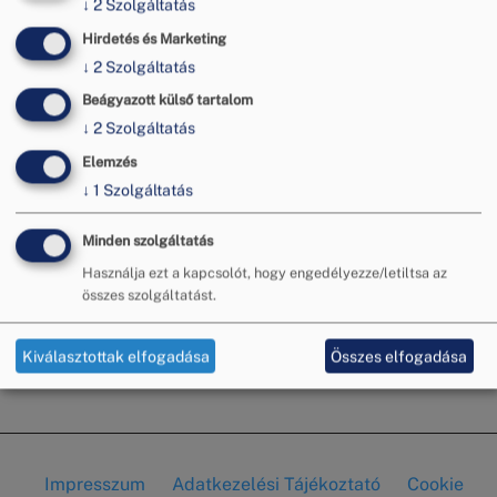
↓
2
Szolgáltatás
közelgő közüzemi mérőóra-csere kötelezettségről.
Hirdetés és Marketing
A távleolvasós mérőórák bevezetése lehetővé teszi a
↓
2
Szolgáltatás
pontosabb fogyasztásmérést, mivel azok
automatikusan, távolról leolvashatóak, így elkerülhetők
Beágyazott külső tartalom
a mérési hibák és a viták a szolgáltatóval.
↓
2
Szolgáltatás
Címkék
Elemzés
fogyasztóvédelem
↓
1
Szolgáltatás
mérőóra-csere
közüzemi számla
Minden szolgáltatás
sajtó
Használja ezt a kapcsolót, hogy engedélyezze/letiltsa az
sajtómegjelenés
összes szolgáltatást.
fűtés
Tovább
(Mérőórát
kell
Kiválasztottak elfogadása
Összes elfogadása
Feliratkozás a következőre: fűtés
cserélni?
Tudja
meg,
mikor!)
Impresszum
Adatkezelési Tájékoztató
Cookie