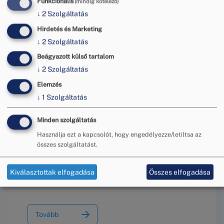
Funkcionális
(mindig kötelező)
↓
2
Szolgáltatás
Hirdetés és Marketing
Tovább
↓
2
Szolgáltatás
Beágyazott külső tartalom
↓
2
Szolgáltatás
Elemzés
↓
1
Szolgáltatás
Minden szolgáltatás
Használja ezt a kapcsolót, hogy engedélyezze/letiltsa az
Dokumentumok
összes szolgáltatást.
Kiválasztottak elfogadása
Összes elfogadása
Tovább