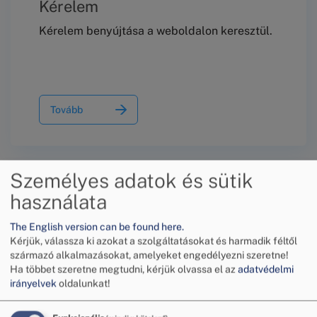
Kérelem
Kérelem benyújtása a weboldalon keresztül.
Tovább
Személyes adatok és sütik
használata
The English version can be found here.
Kérjük, válassza ki azokat a szolgáltatásokat és harmadik féltől
származó alkalmazásokat, amelyeket engedélyezni szeretne!
Tájékoztató a békéltető eljárásról
Ha többet szeretne megtudni, kérjük olvassa el az
adatvédelmi
irányelvek
oldalunkat!