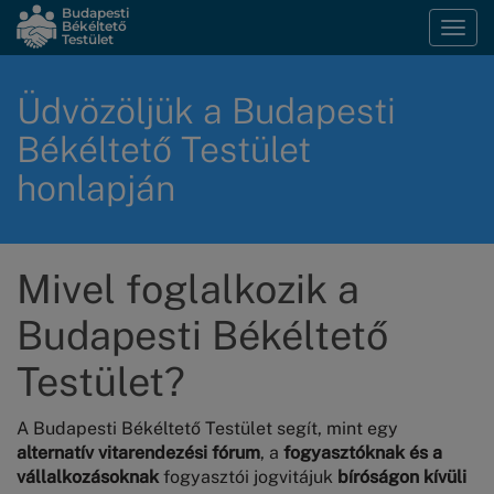
Ugrás
Budapesti
Békéltető
Navi
a
Testület
átka
tartalomra
Üdvözöljük a Budapesti
Békéltető Testület
honlapján
Mivel foglalkozik a
Budapesti Békéltető
Testület?
A Budapesti Békéltető Testület segít, mint egy
alternatív vitarendezési fórum
, a
fogyasztóknak és a
vállalkozásoknak
fogyasztói jogvitájuk
bíróságon kívüli