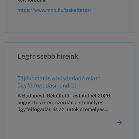
https://www.mnb.hu/bekeltetes/
Legfrissebb híreink
Tájékoztatás a hőségriadó miatti
ügyfélfogadási rendről
A Budapesti Békéltető Testületnél 2026.
augusztus 5-én, szerdán a személyes
ügyfélfogadás és az iratok személyes
leadása szünetel.A már kitűzött
meghallgatásokat a tervezett rend szerint
megtartjuk.Köszönjük megértésüket!