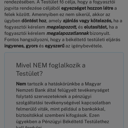
rendezésében. A Testület fő célja, hogy a fogyasztói
jogvita rendezése céljából
egyezséget hozzon létre
a
felek között. Amennyiben ez nem sikerül, akkor az
ügyben
döntést hoz
, amely
ajánlás vagy kötelezés,
ha a
fogyasztói kérelem
megalapozott,
és
elutasítást,
ha a
fogyasztói kérelem
megalapozatlannak
bizonyult.
Fontos hangsúlyozni, hogy a békéltető testületi eljárás
ingyenes,
gyors
és
egyszerű
az igénybevétele.
Mivel NEM foglalkozik a
Testület?
Nem
tartozik a hatáskörünkbe a Magyar
Nemzeti Bank által felügyelt tevékenységet
folytató szervezeteknek a pénzügyi
szolgáltatási tevékenységével kapcsolatban
felmerülő viták, mint például a bankokkal,
biztosítókkal szembeni kifogások. Ezen
ügyekben a Pénzügyi Békéltető Testülethez
kell fordulni,