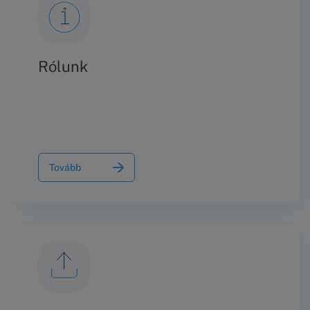
tartalmú – nyilatkozatot és a kitűzött
meghallgatáson nem jelent meg, ilyen
módon megakadályozva az egyezség
létrehozását.
Rólunk
Tovább