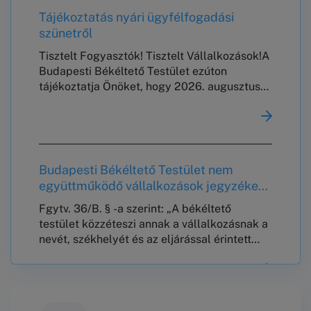
Tájékoztatás nyári ügyfélfogadási
szünetről
Tisztelt Fogyasztók! Tisztelt Vállalkozások!A
Budapesti Békéltető Testület ezúton
tájékoztatja Önöket, hogy 2026. augusztus
10. és augusztus 23. között nem tart
meghallgatásokat, személyes és telefonos
ügyfélszolgálata, valamint jogi tanácsadása
szünetel.2026. augusztus 24-től a szokásos
ügyfélfogadási rendben várjuk
Budapesti Békéltető Testület nem
Önöket!Köszönjük a megértést!
együttműködő vállalkozások jegyzéke
Üdvözlettel,Budapesti Békéltető Testület
2026. január 15. – 2026. július 15-ig.
Fgytv. 36/B. § -a szerint: „A békéltető
testület közzéteszi annak a vállalkozásnak a
nevét, székhelyét és az eljárással érintett
tevékenysége megjelölését, amely a 29. § (8)
bekezdése szerinti felszólítás ellenére nem
tett az ügy érdemére vonatkozó –a 29. § (8)
bekezdésében foglaltaknak megfelelő