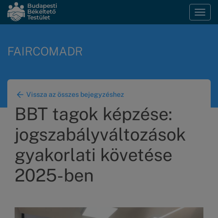
Ugrás
Budapesti
Békéltető
Navi
a
Testület
átka
tartalomra
FAIRCOMADR
Vissza az összes bejegyzéshez
BBT tagok képzése:
jogszabályváltozások
gyakorlati követése
2025-ben
Kép