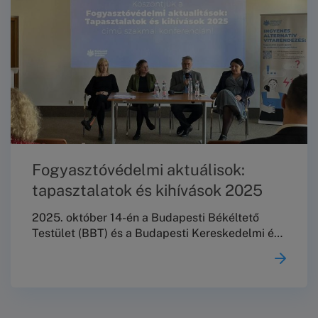
Fogyasztóvédelmi aktuálisok:
tapasztalatok és kihívások 2025
2025. október 14-én a Budapesti Békéltető
Testület (BBT) és a Budapesti Kereskedelmi és
Iparkamara (BKIK) közös szervezésében
valósult meg a „Fogyasztóvédelmi aktuálisok:
tapasztalatok és kihívások 2025” című szakmai
konferencia. A rendezvény a fogyasztóvédelmi
terület meghatározó szereplőit hívta közös