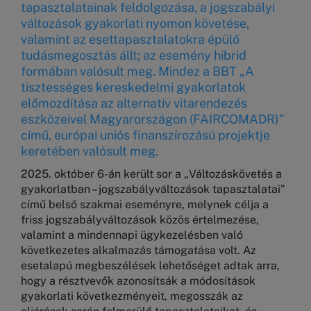
tapasztalatainak feldolgozása, a jogszabályi
változások gyakorlati nyomon követése,
valamint az esettapasztalatokra épülő
tudásmegosztás állt; az esemény hibrid
formában valósult meg. Mindez a BBT „A
tisztességes kereskedelmi gyakorlatok
előmozdítása az alternatív vitarendezés
eszközeivel Magyarországon (FAIRCOMADR)”
című, európai uniós finanszírozású projektje
keretében valósult meg.
2025. október 6-án került sor a „Változáskövetés a
gyakorlatban – jogszabályváltozások tapasztalatai”
című belső szakmai eseményre, melynek célja a
friss jogszabályváltozások közös értelmezése,
valamint a mindennapi ügykezelésben való
következetes alkalmazás támogatása volt. Az
esetalapú megbeszélések lehetőséget adtak arra,
hogy a résztvevők azonosítsák a módosítások
gyakorlati következményeit, megosszák az