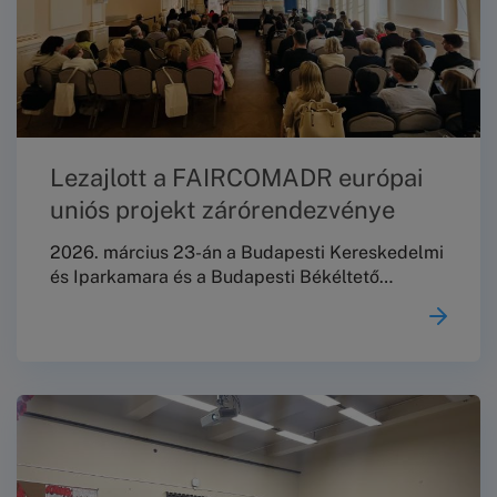
Lezajlott a FAIRCOMADR európai
uniós projekt zárórendezvénye
2026. március 23-án a Budapesti Kereskedelmi
és Iparkamara és a Budapesti Békéltető
Testület közös szakmai konferenciát rendezett
„Fogyasztóvédelmi aktuálisok: fókuszban a
mikro-, kis- és középvállalkozásokat érintő
szabályozás” címmel a Márai Sándor
Művelődési Ház dísztermében a FAIRCOMADR
európai uniós projekt záróeseményeként, amely
egyben lehetőséget teremtett a kétéves
program eredményeinek összegzésére
is.Szakmai zárókonferencia a FAIRCOMADR