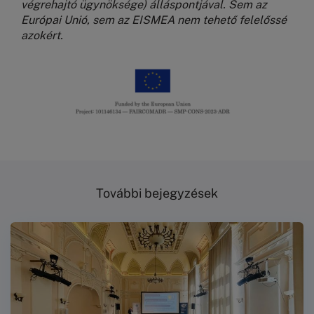
végrehajtó ügynöksége) álláspontjával. Sem az
Európai Unió, sem az EISMEA nem tehető felelőssé
azokért.
Kép
További bejegyzések