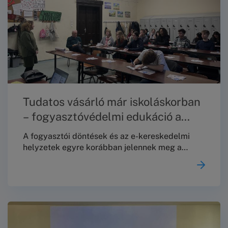
projekt keretében2026.
Tudatos vásárló már iskoláskorban
– fogyasztóvédelmi edukáció a
Toldyban
A fogyasztói döntések és az e-kereskedelmi
helyzetek egyre korábban jelennek meg a
fiatalok mindennapjaiban – ezért különösen
fontos, hogy már iskolás korban érthető,
gyakorlati tudást kapjanak a jogaikról és a
lehetőségeikről. Ennek jegyében 2025.
december 4-én a Budapesti Békéltető Testület
(BBT) fogyasztóvédelmi edukációs alkalmat
tartott a Toldy Ferenc Gimnáziumban.