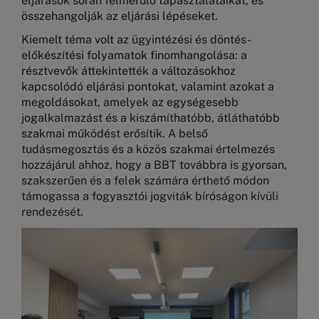
eljárások során felmerülő tapasztalataikat, és
összehangolják az eljárási lépéseket.
Kiemelt téma volt az ügyintézési és döntés-
előkészítési folyamatok finomhangolása: a
résztvevők áttekintették a változásokhoz
kapcsolódó eljárási pontokat, valamint azokat a
megoldásokat, amelyek az egységesebb
jogalkalmazást és a kiszámíthatóbb, átláthatóbb
szakmai működést erősítik. A belső
tudásmegosztás és a közös szakmai értelmezés
hozzájárul ahhoz, hogy a BBT továbbra is gyorsan,
szakszerűen és a felek számára érthető módon
támogassa a fogyasztói jogviták bíróságon kívüli
rendezését.
Kép