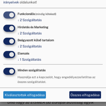
irányelvek
oldalunkat!
Funkcionális
(mindig kötelező)
↓
2
Szolgáltatás
Hirdetés és Marketing
↓
2
Szolgáltatás
Beágyazott külső tartalom
↓
2
Szolgáltatás
Elemzés
↓
1
Szolgáltatás
Minden szolgáltatás
A szakmai továbbképzés a 101146134
azonosítószámú FAIRCOMADR projekt keretében,
Használja ezt a kapcsolót, hogy engedélyezze/letiltsa az
az Európai Unió finanszírozásával valósult meg. A
összes szolgáltatást.
jelen tartalomban megfogalmazott álláspontok és
vélemények kizárólag a szerző(k) álláspontját
Kiválasztottak elfogadása
Összes elfogadása
tükrözik, és nem feltétlenül egyeznek az Európai
Unió vagy az EISMEA (az Európai Bizottság egyik