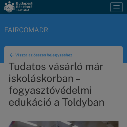
Ugrás
Budapesti
Békéltető
Navi
a
Testület
átka
tartalomra
FAIRCOMADR
Vissza az összes bejegyzéshez
Tudatos vásárló már
iskoláskorban –
fogyasztóvédelmi
edukáció a Toldyban
Kép