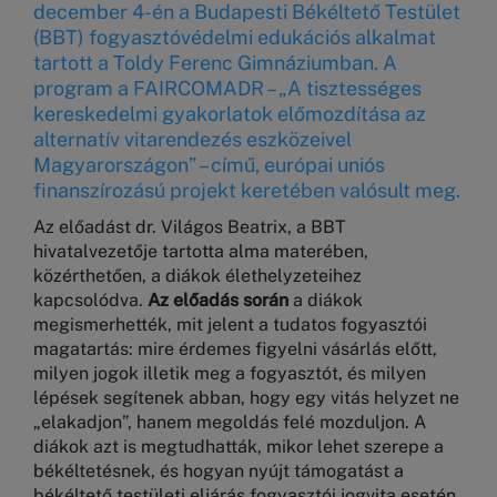
december 4-én a Budapesti Békéltető Testület
(BBT) fogyasztóvédelmi edukációs alkalmat
tartott a Toldy Ferenc Gimnáziumban. A
program a FAIRCOMADR – „A tisztességes
kereskedelmi gyakorlatok előmozdítása az
alternatív vitarendezés eszközeivel
Magyarországon” – című, európai uniós
finanszírozású projekt keretében valósult meg.
Az előadást dr. Világos Beatrix, a BBT
hivatalvezetője tartotta alma materében,
közérthetően, a diákok élethelyzeteihez
kapcsolódva.
Az előadás során
a diákok
megismerhették, mit jelent a tudatos fogyasztói
magatartás: mire érdemes figyelni vásárlás előtt,
milyen jogok illetik meg a fogyasztót, és milyen
lépések segítenek abban, hogy egy vitás helyzet ne
„elakadjon”, hanem megoldás felé mozduljon. A
diákok azt is megtudhatták, mikor lehet szerepe a
békéltetésnek, és hogyan nyújt támogatást a
békéltető testületi eljárás fogyasztói jogvita esetén.