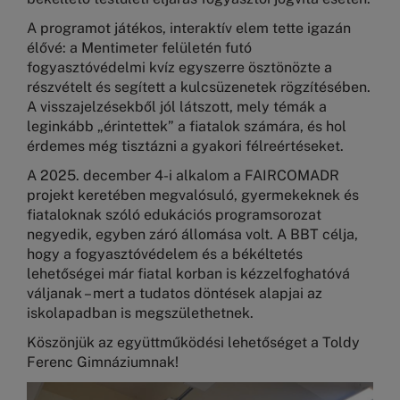
A programot játékos, interaktív elem tette igazán
élővé: a Mentimeter felületén futó
fogyasztóvédelmi kvíz egyszerre ösztönözte a
részvételt és segített a kulcsüzenetek rögzítésében.
A visszajelzésekből jól látszott, mely témák a
leginkább „érintettek” a fiatalok számára, és hol
érdemes még tisztázni a gyakori félreértéseket.
A 2025. december 4-i alkalom a FAIRCOMADR
projekt keretében megvalósuló, gyermekeknek és
fiataloknak szóló edukációs programsorozat
negyedik, egyben záró állomása volt. A BBT célja,
hogy a fogyasztóvédelem és a békéltetés
lehetőségei már fiatal korban is kézzelfoghatóvá
váljanak – mert a tudatos döntések alapjai az
iskolapadban is megszülethetnek.
Köszönjük az együttműködési lehetőséget a Toldy
Ferenc Gimnáziumnak!
Kép