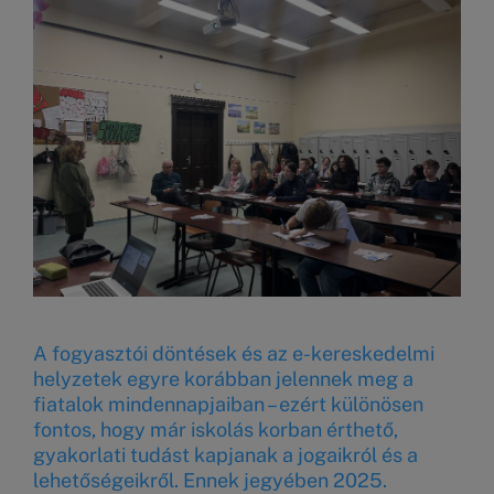
A fogyasztói döntések és az e-kereskedelmi
helyzetek egyre korábban jelennek meg a
fiatalok mindennapjaiban – ezért különösen
fontos, hogy már iskolás korban érthető,
gyakorlati tudást kapjanak a jogaikról és a
lehetőségeikről. Ennek jegyében 2025.