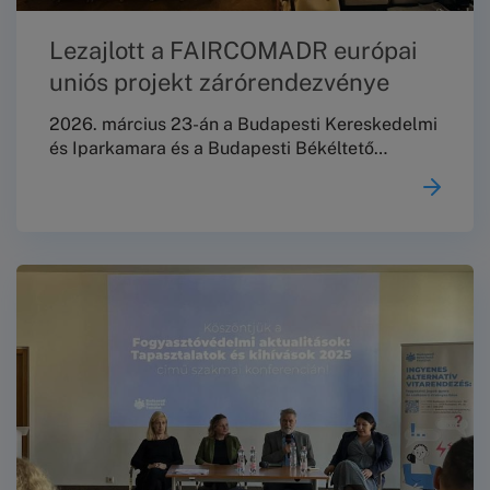
Lezajlott a FAIRCOMADR európai
uniós projekt zárórendezvénye
2026. március 23-án a Budapesti Kereskedelmi
és Iparkamara és a Budapesti Békéltető
Testület közös szakmai konferenciát rendezett
„Fogyasztóvédelmi aktuálisok: fókuszban a
mikro-, kis- és középvállalkozásokat érintő
szabályozás” címmel a Márai Sándor
Művelődési Ház dísztermében a FAIRCOMADR
európai uniós projekt záróeseményeként, amely
egyben lehetőséget teremtett a kétéves
program eredményeinek összegzésére
is.Szakmai zárókonferencia a FAIRCOMADR
projekt keretében2026.