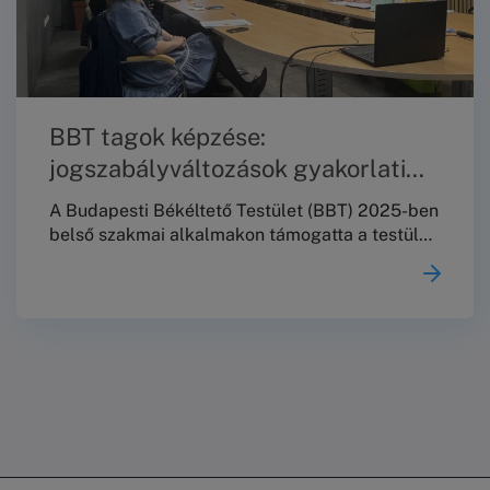
BBT tagok képzése:
jogszabályváltozások gyakorlati
követése 2025-ben
A Budapesti Békéltető Testület (BBT) 2025-ben
belső szakmai alkalmakon támogatta a testületi
tagok munkájának egységesítését és a
mindennapi ügykezelés minőségének
fejlesztését. A programok fókuszában az
online/hibrid eljárási környezet
tapasztalatainak feldolgozása, a jogszabályi
változások gyakorlati nyomon követése,
valamint az esettapasztalatokra épülő
tudásmegosztás állt; az esemény hibrid
formában valósult meg.