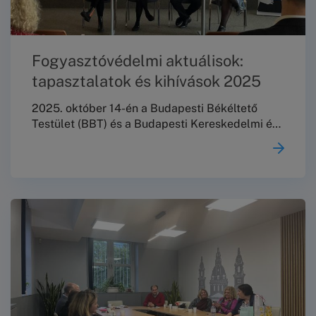
Fogyasztóvédelmi aktuálisok:
tapasztalatok és kihívások 2025
2025. október 14-én a Budapesti Békéltető
Testület (BBT) és a Budapesti Kereskedelmi és
Iparkamara (BKIK) közös szervezésében
valósult meg a „Fogyasztóvédelmi aktuálisok:
tapasztalatok és kihívások 2025” című szakmai
konferencia. A rendezvény a fogyasztóvédelmi
terület meghatározó szereplőit hívta közös
gondolkodásra, kiemelt célként az alternatív
vitarendezés (AVR) hazai hálózati
együttműködésének erősítését, a
tudásmegosztást, valamint a szakmai kohézió
és az egységesebb jogalkalmazási szemlélet
támogatását.