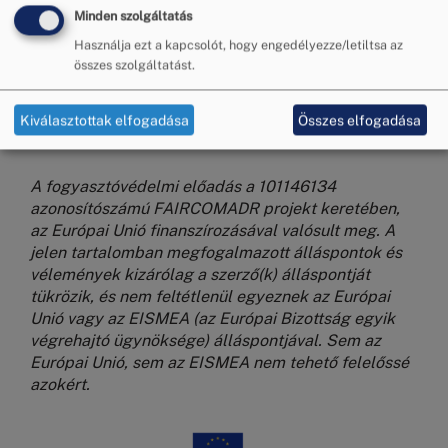
Minden szolgáltatás
Használja ezt a kapcsolót, hogy engedélyezze/letiltsa az
összes szolgáltatást.
Kiválasztottak elfogadása
Összes elfogadása
A fogyasztóvédelmi előadás a 101146134
azonosítószámú FAIRCOMADR projekt keretében,
az Európai Unió finanszírozásával valósult meg. A
jelen tartalomban megfogalmazott álláspontok és
vélemények kizárólag a szerző(k) álláspontját
tükrözik, és nem feltétlenül egyeznek az Európai
Unió vagy az EISMEA (az Európai Bizottság egyik
végrehajtó ügynöksége) álláspontjával. Sem az
Európai Unió, sem az EISMEA nem tehető felelőssé
azokért.
Kép