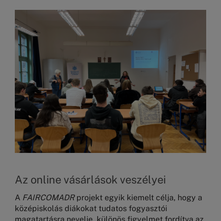
Kép
Az online vásárlások veszélyei
A
FAIRCOMADR
projekt egyik kiemelt célja, hogy a
középiskolás diákokat tudatos fogyasztói
magatartásra nevelje, különös figyelmet fordítva az