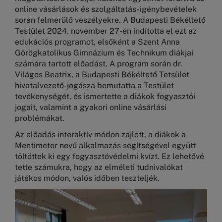
online vásárlások és szolgáltatás-igénybevételek
során felmerülő veszélyekre. A Budapesti Békéltető
Testület 2024. november 27-én indította el ezt az
edukációs programot, elsőként a Szent Anna
Görögkatolikus Gimnázium és Technikum diákjai
számára tartott előadást. A program során dr.
Világos Beatrix, a Budapesti Békéltető Tetsület
hivatalvezető-jogásza bemutatta a Testület
tevékenységét, és ismertette a diákok fogyasztói
jogait, valamint a gyakori online vásárlási
problémákat.
Az előadás interaktív módon zajlott, a diákok a
Mentimeter nevű alkalmazás segítségével együtt
töltöttek ki egy fogyasztóvédelmi kvízt. Ez lehetővé
tette számukra, hogy az elméleti tudnivalókat
játékos módon, valós időben teszteljék.
Kép