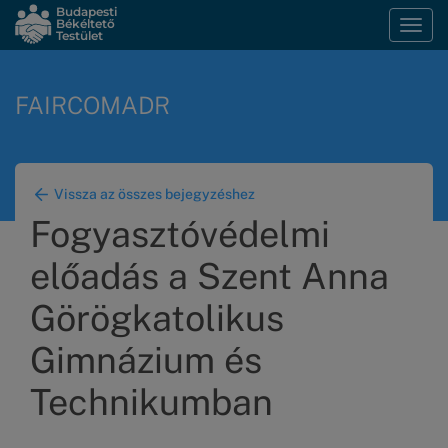
Ugrás
Budapesti
Békéltető
Navi
a
Testület
átka
tartalomra
FAIRCOMADR
Vissza az összes bejegyzéshez
Fogyasztóvédelmi
előadás a Szent Anna
Görögkatolikus
Gimnázium és
Technikumban