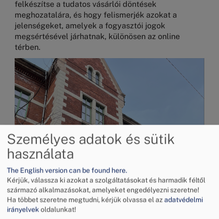
felkészítse a tudatos vásárlói döntések
meghozatalára, és hogy felismerjék azokat a
jelenségeket, amelyek a fogyasztói jogok
megsértésével járhatnak, különösen az online
térben.
Kép
Személyes adatok és sütik
használata
The English version can be found here.
Kérjük, válassza ki azokat a szolgáltatásokat és harmadik féltől
származó alkalmazásokat, amelyeket engedélyezni szeretne!
Ha többet szeretne megtudni, kérjük olvassa el az
adatvédelmi
irányelvek
oldalunkat!