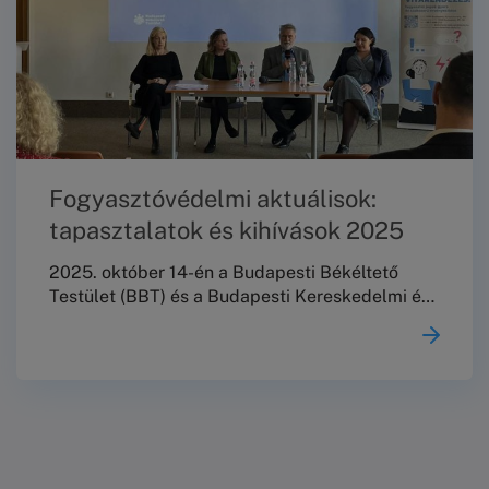
Fogyasztóvédelmi aktuálisok:
tapasztalatok és kihívások 2025
2025. október 14-én a Budapesti Békéltető
Testület (BBT) és a Budapesti Kereskedelmi és
Iparkamara (BKIK) közös szervezésében
valósult meg a „Fogyasztóvédelmi aktuálisok:
tapasztalatok és kihívások 2025” című szakmai
konferencia. A rendezvény a fogyasztóvédelmi
terület meghatározó szereplőit hívta közös
gondolkodásra, kiemelt célként az alternatív
vitarendezés (AVR) hazai hálózati
együttműködésének erősítését, a