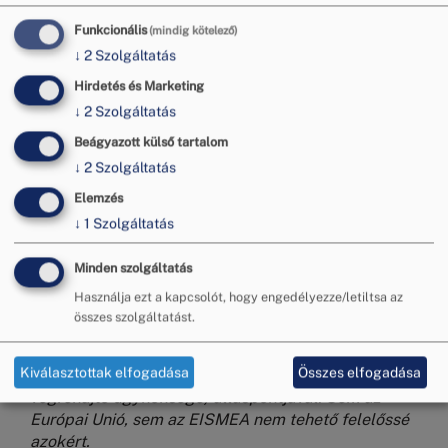
Funkcionális
(mindig kötelező)
↓
2
Szolgáltatás
Hirdetés és Marketing
↓
2
Szolgáltatás
Beágyazott külső tartalom
↓
2
Szolgáltatás
Elemzés
↓
1
Szolgáltatás
A fogyasztóvédelmi előadás a 101146134
azonosítószámú FAIRCOMADR projekt keretében,
Minden szolgáltatás
az Európai Unió finanszírozásával valósult meg. A
Használja ezt a kapcsolót, hogy engedélyezze/letiltsa az
jelen tartalomban megfogalmazott álláspontok és
összes szolgáltatást.
vélemények kizárólag a szerző(k) álláspontját
tükrözik, és nem feltétlenül egyeznek az Európai
Kiválasztottak elfogadása
Összes elfogadása
Unió vagy az EISMEA (az Európai Bizottság egyik
végrehajtó ügynöksége) álláspontjával. Sem az
Európai Unió, sem az EISMEA nem tehető felelőssé
azokért.