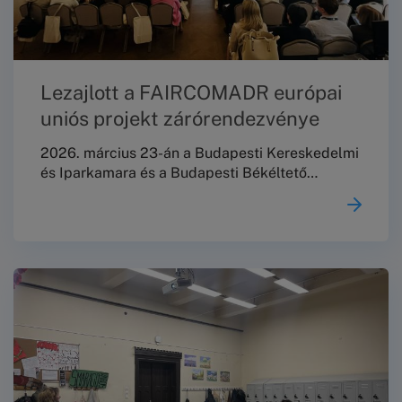
Lezajlott a FAIRCOMADR európai
uniós projekt zárórendezvénye
2026. március 23-án a Budapesti Kereskedelmi
és Iparkamara és a Budapesti Békéltető
Testület közös szakmai konferenciát rendezett
„Fogyasztóvédelmi aktuálisok: fókuszban a
mikro-, kis- és középvállalkozásokat érintő
szabályozás” címmel a Márai Sándor
Művelődési Ház dísztermében a FAIRCOMADR
európai uniós projekt záróeseményeként, amely
egyben lehetőséget teremtett a kétéves
program eredményeinek összegzésére
is.Szakmai zárókonferencia a FAIRCOMADR
projekt keretében2026.