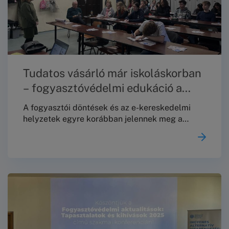
Tudatos vásárló már iskoláskorban
– fogyasztóvédelmi edukáció a
Toldyban
A fogyasztói döntések és az e-kereskedelmi
helyzetek egyre korábban jelennek meg a
fiatalok mindennapjaiban – ezért különösen
fontos, hogy már iskolás korban érthető,
gyakorlati tudást kapjanak a jogaikról és a
lehetőségeikről. Ennek jegyében 2025.
december 4-én a Budapesti Békéltető Testület
(BBT) fogyasztóvédelmi edukációs alkalmat
tartott a Toldy Ferenc Gimnáziumban.