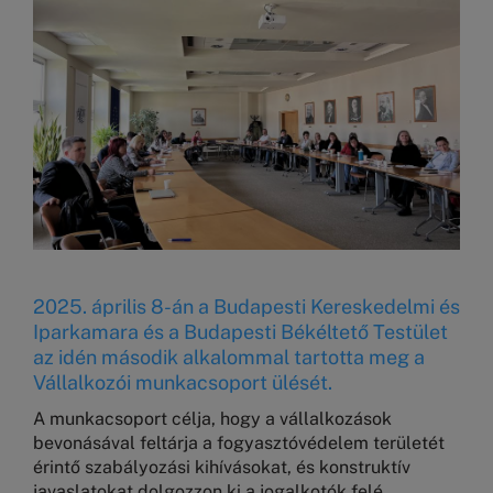
2025. április 8-án a Budapesti Kereskedelmi és
Iparkamara és a Budapesti Békéltető Testület
az idén második alkalommal tartotta meg a
Vállalkozói munkacsoport ülését.
A munkacsoport célja, hogy a vállalkozások
bevonásával feltárja a fogyasztóvédelem területét
érintő szabályozási kihívásokat, és konstruktív
javaslatokat dolgozzon ki a jogalkotók felé.