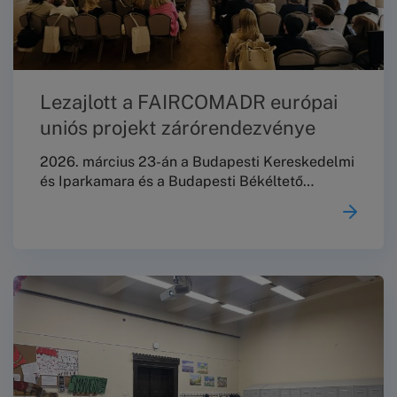
Lezajlott a FAIRCOMADR európai
uniós projekt zárórendezvénye
2026. március 23-án a Budapesti Kereskedelmi
és Iparkamara és a Budapesti Békéltető
Testület közös szakmai konferenciát rendezett
„Fogyasztóvédelmi aktuálisok: fókuszban a
mikro-, kis- és középvállalkozásokat érintő
szabályozás” címmel a Márai Sándor
Művelődési Ház dísztermében a FAIRCOMADR
európai uniós projekt záróeseményeként, amely
egyben lehetőséget teremtett a kétéves
program eredményeinek összegzésére
is.Szakmai zárókonferencia a FAIRCOMADR
projekt keretében2026.