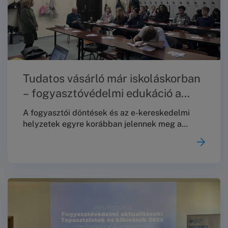
Tudatos vásárló már iskoláskorban
– fogyasztóvédelmi edukáció a
Toldyban
A fogyasztói döntések és az e-kereskedelmi
helyzetek egyre korábban jelennek meg a
fiatalok mindennapjaiban – ezért különösen
fontos, hogy már iskolás korban érthető,
gyakorlati tudást kapjanak a jogaikról és a
lehetőségeikről. Ennek jegyében 2025.
december 4-én a Budapesti Békéltető Testület
(BBT) fogyasztóvédelmi edukációs alkalmat
tartott a Toldy Ferenc Gimnáziumban.