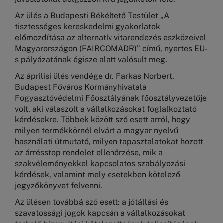
Az ülés a Budapesti Békéltető Testület „A
tisztességes kereskedelmi gyakorlatok
előmozdítása az alternatív vitarendezés eszközeivel
Magyarországon (FAIRCOMADR)” című, nyertes EU-
s pályázatának égisze alatt valósult meg.
Az áprilisi ülés vendége dr. Farkas Norbert,
Budapest Főváros Kormányhivatala
Fogyasztóvédelmi Főosztályának főosztályvezetője
volt, aki válaszolt a vállalkozásokat foglalkoztató
kérdésekre. Többek között szó esett arról, hogy
milyen termékkörnél elvárt a magyar nyelvű
használati útmutató, milyen tapasztalatokat hozott
az árrésstop rendelet ellenőrzése, mik a
szakvéleményekkel kapcsolatos szabályozási
kérdések, valamint mely esetekben kötelező
jegyzőkönyvet felvenni.
Az ülésen továbbá szó esett: a jótállási és
szavatossági jogok kapcsán a vállalkozásokat