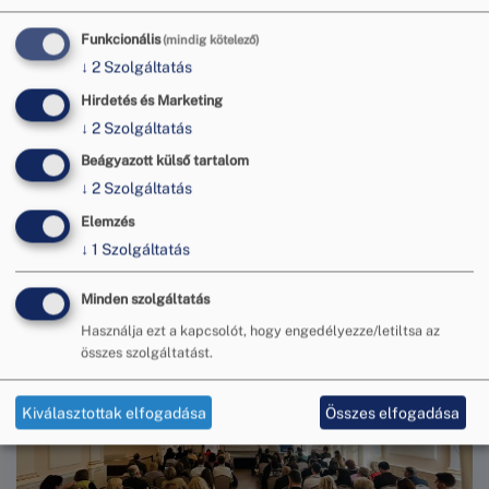
sem az EISMEA nem tehető felelőssé azokért.
Kép
Funkcionális
(mindig kötelező)
↓
2
Szolgáltatás
Hirdetés és Marketing
↓
2
Szolgáltatás
Beágyazott külső tartalom
↓
2
Szolgáltatás
Elemzés
További bejegyzések
↓
1
Szolgáltatás
Minden szolgáltatás
Használja ezt a kapcsolót, hogy engedélyezze/letiltsa az
összes szolgáltatást.
Kiválasztottak elfogadása
Összes elfogadása