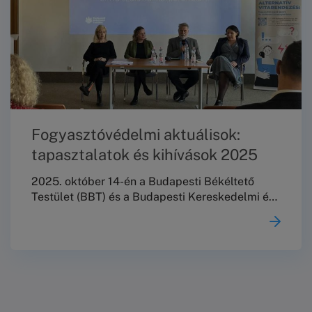
Fogyasztóvédelmi aktuálisok:
tapasztalatok és kihívások 2025
2025. október 14-én a Budapesti Békéltető
Testület (BBT) és a Budapesti Kereskedelmi és
Iparkamara (BKIK) közös szervezésében
valósult meg a „Fogyasztóvédelmi aktuálisok:
tapasztalatok és kihívások 2025” című szakmai
konferencia. A rendezvény a fogyasztóvédelmi
terület meghatározó szereplőit hívta közös
gondolkodásra, kiemelt célként az alternatív
vitarendezés (AVR) hazai hálózati