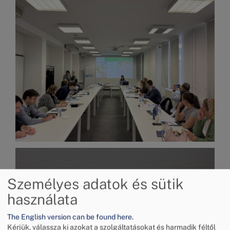
Kép
Személyes adatok és sütik
használata
The English version can be found here.
Kérjük, válassza ki azokat a szolgáltatásokat és harmadik féltől