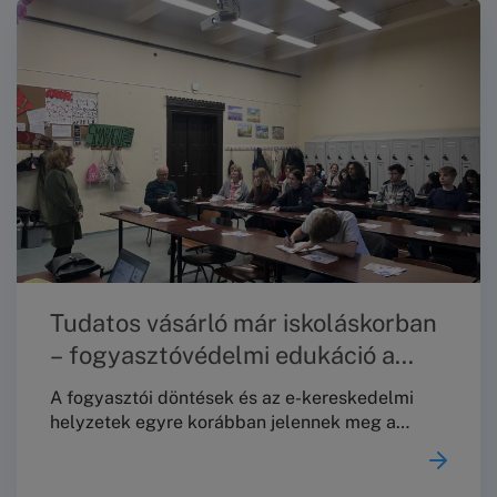
Művelődési Ház dísztermében a FAIRCOMADR
európai uniós projekt záróeseményeként, amely
egyben lehetőséget teremtett a kétéves
program eredményeinek összegzésére
is.Szakmai zárókonferencia a FAIRCOMADR
projekt keretében2026.
Tudatos vásárló már iskoláskorban
– fogyasztóvédelmi edukáció a
Toldyban
A fogyasztói döntések és az e-kereskedelmi
helyzetek egyre korábban jelennek meg a
fiatalok mindennapjaiban – ezért különösen
fontos, hogy már iskolás korban érthető,
gyakorlati tudást kapjanak a jogaikról és a