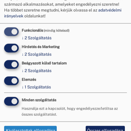
származó alkalmazásokat, amelyeket engedélyezni szeretne!
Ha többet szeretne megtudni, kérjük olvassa el az
adatvédelmi
irányelvek
oldalunkat!
Funkcionális
(mindig kötelező)
↓
2
Szolgáltatás
Hirdetés és Marketing
↓
2
Szolgáltatás
Beágyazott külső tartalom
↓
2
Szolgáltatás
Elemzés
↓
1
Szolgáltatás
Minden szolgáltatás
Használja ezt a kapcsolót, hogy engedélyezze/letiltsa az
összes szolgáltatást.
A rendezvény a 101146134 azonosítószámú
FAIRCOMADR projekt keretében, az Európai Unió
Kiválasztottak elfogadása
Összes elfogadása