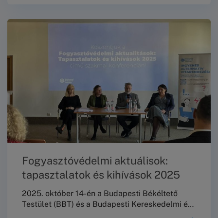
lehetőségeikről. Ennek jegyében 2025.
december 4-én a Budapesti Békéltető Testület
(BBT) fogyasztóvédelmi edukációs alkalmat
tartott a Toldy Ferenc Gimnáziumban.
Fogyasztóvédelmi aktuálisok:
tapasztalatok és kihívások 2025
2025. október 14-én a Budapesti Békéltető
Testület (BBT) és a Budapesti Kereskedelmi és
Iparkamara (BKIK) közös szervezésében