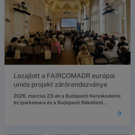
Lezajlott a FAIRCOMADR európai
uniós projekt zárórendezvénye
2026. március 23-án a Budapesti Kereskedelmi
és Iparkamara és a Budapesti Békéltető
Testület közös szakmai konferenciát rendezett
„Fogyasztóvédelmi aktuálisok: fókuszban a
mikro-, kis- és középvállalkozásokat érintő
szabályozás” címmel a Márai Sándor