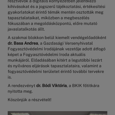
résztvevők a digitális környezetben jelentkező
kihívásokat és a jogszerű tájékoztatási, értékesítési
gyakorlatokat érintő témák mentén osztották meg
tapasztalataikat, miközben a megbeszélés
fókuszában a megoldásközpontú, előre mutató
javaslatalkotás állt.
A szakmai blokkon belül kiemelt vendégelőadóként
dr. Basa Andrea
, a Gazdasági Versenyhivatal
Fogyasztóvédelmi Irodájának vezetője adott átfogó
képet a Fogyasztóvédelmi Iroda aktuális
munkájáról. Előadásában kitért a legutóbbi lezárt
és nyilvános eljárások tapasztalataira, valamint a
fogyasztóvédelmi területet érintő további tervekre
is.
A rendezvényt
dr. Bódi Viktória
, a BKIK főtitkára
nyitotta meg.
Köszönjük a részvételt!
Kép