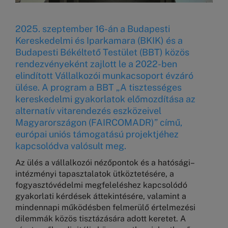
2025. szeptember 16-án a Budapesti
Kereskedelmi és Iparkamara (BKIK) és a
Budapesti Békéltető Testület (BBT) közös
rendezvényeként zajlott le a 2022-ben
elindított Vállalkozói munkacsoport évzáró
ülése. A program a BBT „A tisztességes
kereskedelmi gyakorlatok előmozdítása az
alternatív vitarendezés eszközeivel
Magyarországon (FAIRCOMADR)” című,
európai uniós támogatású projektjéhez
kapcsolódva valósult meg.
Az ülés a vállalkozói nézőpontok és a hatósági–
intézményi tapasztalatok ütköztetésére, a
fogyasztóvédelmi megfeleléshez kapcsolódó
gyakorlati kérdések áttekintésére, valamint a
mindennapi működésben felmerülő értelmezési
dilemmák közös tisztázására adott keretet. A