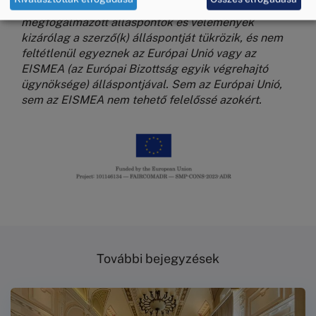
finanszírozásával valósult meg. A jelen tartalomban
megfogalmazott álláspontok és vélemények
kizárólag a szerző(k) álláspontját tükrözik, és nem
feltétlenül egyeznek az Európai Unió vagy az
EISMEA (az Európai Bizottság egyik végrehajtó
ügynöksége) álláspontjával. Sem az Európai Unió,
sem az EISMEA nem tehető felelőssé azokért.
Kép
További bejegyzések