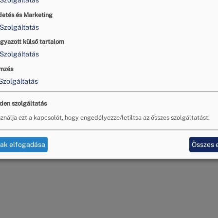
Szolgáltatás
z-kezelés kapcsán.
detés és Marketing
Szolgáltatás
edelmi és Iparkamara
vember 15
gyazott külső tartalom
tökön 12:00-16:00
Szolgáltatás
mzés
Szolgáltatás
den szolgáltatás
ználja ezt a kapcsolót, hogy engedélyezze/letiltsa az összes szolgáltatást.
tak elfogadása
Összes 