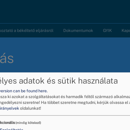
koztató a békéltető eljárásról
Dokumentumok
GYIK
Kap
dás
yes adatok és sütik használata
version can be found here.
ssza ki azokat a szolgáltatásokat és harmadik féltől származó alkalma
tóvédelmi Jogi Tanácsadás
ngedélyezni szeretne!
Ha többet szeretne megtudni, kérjük olvassa el 
irányelvek
oldalunkat!
csadása mellett a kamara közeljövőben új fogyasztóvédelmi s
kcionális
(mindig kötelező)
Jogi Tanácsadás célja a KKV-k támogatása - kifejezetten és 