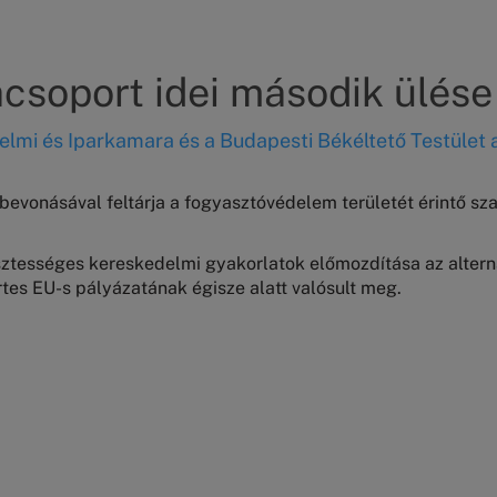
csoport idei második ülése
elmi és Iparkamara és a Budapesti Békéltető Testület 
evonásával feltárja a fogyasztóvédelem területét érintő sza
isztességes kereskedelmi gyakorlatok előmozdítása az altern
s EU-s pályázatának égisze alatt valósult meg.