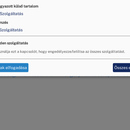
gyazott külső tartalom
Szolgáltatás
mzés
Szolgáltatás
jragondolva – service des
den szolgáltatás
 Testületnél
ználja ezt a kapcsolót, hogy engedélyezze/letiltsa az összes szolgáltatást.
025 során három, egymásra épülő workshopot valósít
tak elfogadása
Összes 
 through ADR tools within Hungary
” című európai uniós