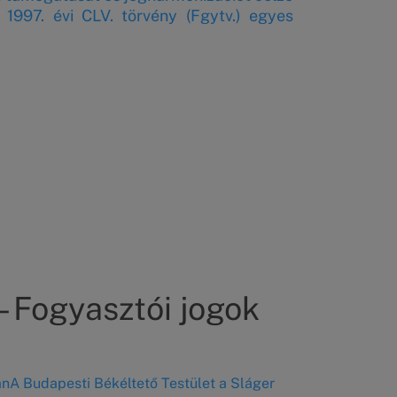
1997. évi CLV. törvény (Fgytv.) egyes
 – Fogyasztói jogok
án
A Budapesti Békéltető Testület a Sláger