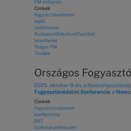
FM műsorán
középvállalkozások
Címkék
is
fogyasztóvédelem
kezdeményezhetnek
sajtó
békéltető
rádióinterjú
testületi
BudapestiBékéltetőTestület
eljárást)
békéltetés
Sláger FM
Tovább
(Sláger
FM
rádióinterjú:
Országos Fogyasztó
Tudja,
kihez
2025. október 9-én, a Nemzetgazdaság
fordulhat?
Fogyasztóvédelmi Konferencia
, a
Nemze
–
Fogyasztói
Címkék
jogok
fogyasztóvédelem
röviden)
konferencia
BBT
szakmai párbeszéd