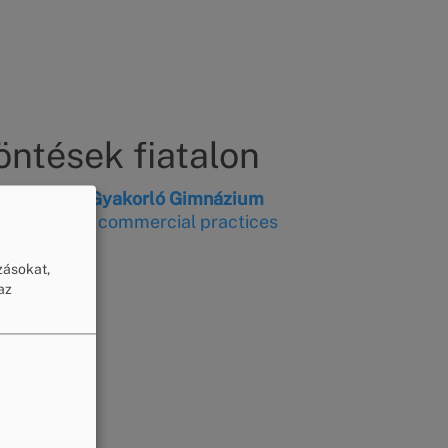
öntések fiatalon
rt Ágoston Gyakorló Gimnázium
ness of fair commercial practices
zásokat,
az