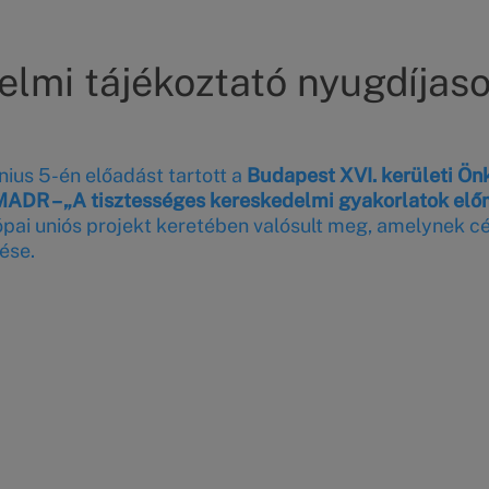
lmi tájékoztató nyugdíjasok
nius 5-én előadást tartott a
Budapest XVI. kerületi Ön
DR – „A tisztességes kereskedelmi gyakorlatok előmo
pai uniós projekt keretében valósult meg, amelynek cél
ése.