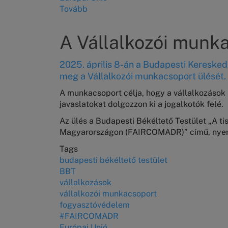
Tovább
(Fogyasztói
élmény
újragondolva
A Vállalkozói munka
–
service
2025. április 8-án a Budapesti Keresked
design
meg a Vállalkozói munkacsoport ülését.
workshopok
a
A munkacsoport célja, hogy a vállalkozások b
Budapesti
javaslatokat dolgozzon ki a jogalkotók felé.
Békéltető
Az ülés a Budapesti Békéltető Testület „A t
Testületnél)
Magyarországon (FAIRCOMADR)” című, nyerte
Tags
budapesti békéltető testület
BBT
vállalkozások
vállalkozói munkacsoport
fogyasztóvédelem
#FAIRCOMADR
Európai Unió