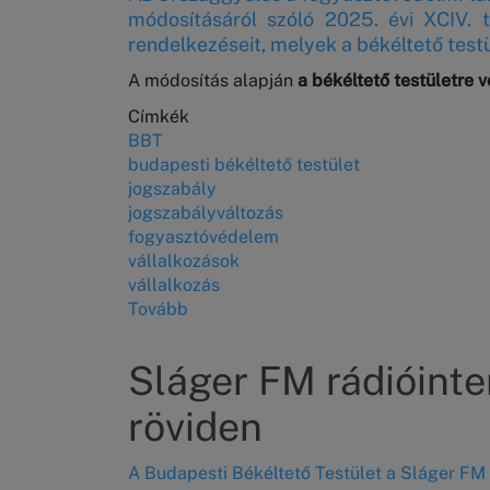
módosításáról szóló 2025. évi XCIV. 
rendelkezéseit, melyek a békéltető testü
A módosítás alapján
a békéltető testületre
Címkék
BBT
budapesti békéltető testület
jogszabály
jogszabályváltozás
fogyasztóvédelem
vállalkozások
vállalkozás
Tovább
(2026.
január
1-
Sláger FM rádióinter
jétől
a
röviden
mikro-,
kis-
A Budapesti Békéltető Testület a Sláger F
és