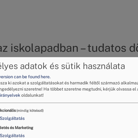
 iskolapadban – tudatos d
zépiskolás diákokkal találkozott: ezúttal az
ELTE Trefo
yes adatok és sütik használata
édelmi előadást
, a
FAIRCOMADR
(„Fostering the aware
vezésű európai uniós projekt keretében.
version can be found here.
ssza ki azokat a szolgáltatásokat és harmadik féltől származó alkalma
ngedélyezni szeretne!
Ha többet szeretne megtudni, kérjük olvassa el 
irányelvek
oldalunkat!
kcionális
(mindig kötelező)
Szolgáltatás
detés és Marketing
Szolgáltatás