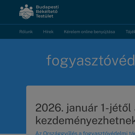
Ugrás
Budapesti
a
Békéltető
Testület
tartalomra
Rólunk
Hírek
Kérelem online benyújtása
Tájé
Fő
navigáció
fogyasztóvé
2026. január 1-jétől
kezdeményezhetnek b
Az Országgyűlés a fogyasztóvédelmi tár