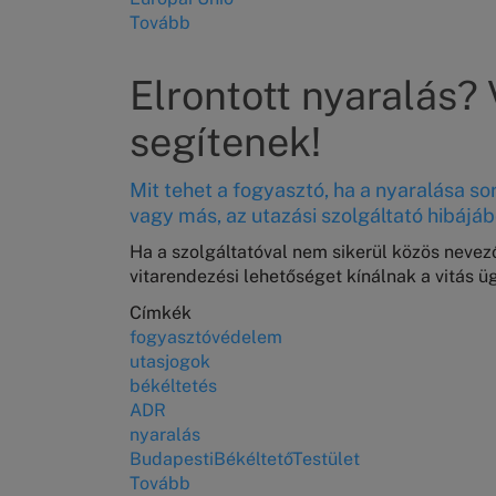
Tovább
(A
Vállalkozói
munkacsoport
Elrontott nyaralás?
idei
második
segítenek!
ülése)
Mit tehet a fogyasztó, ha a nyaralása sor
vagy más, az utazási szolgáltató hibájá
Ha a szolgáltatóval nem sikerül közös nevező
vitarendezési lehetőséget kínálnak a vitás 
Címkék
fogyasztóvédelem
utasjogok
békéltetés
ADR
nyaralás
BudapestiBékéltetőTestület
Tovább
(Elrontott