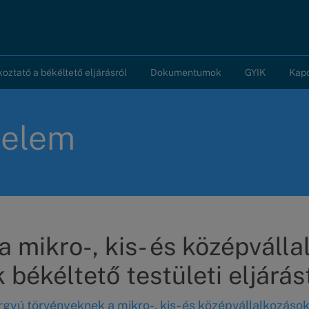
koztató a békéltető eljárásról
Dokumentumok
GYIK
Kap
delem
 a mikro-, kis- és középválla
ékéltető testületi eljárás
gyú törvényeknek a mikro-, kis- és középvállalkozáso