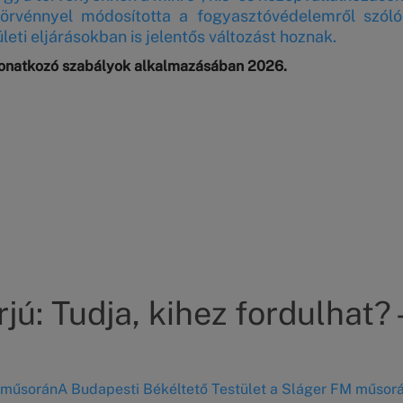
törvénnyel módosította a fogyasztóvédelemről szóló 
leti eljárásokban is jelentős változást hoznak.
 vonatkozó szabályok alkalmazásában 2026.
jú: Tudja, kihez fordulhat?
M műsorán
A Budapesti Békéltető Testület a Sláger FM műsor