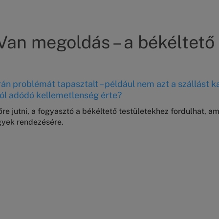
 Van megoldás – a békéltető
án problémát tapasztalt – például nem azt a szállást kapt
ból adódó kellemetlenség érte?
re jutni, a fogyasztó a békéltető testületekhez fordulhat, a
ügyek rendezésére.